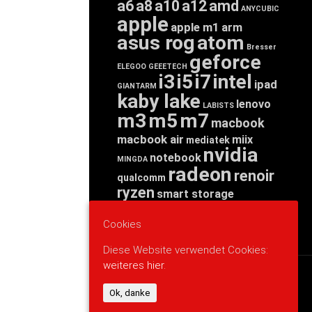
a6
a8
a10
a12
amd
ANYCUBIC
apple
apple m1
arm
asus rog
atom
Bresser
geforce
ELEGOO
GEEETECH
i3
i5
i7
intel
ipad
GIANTARM
kaby lake
lenovo
LABISTS
m3
m5
m7
macbook
macbook air
miix
mediatek
nvidia
notebook
MINGDA
radeon
renoir
qualcomm
ryzen
smart storage
tab
tablet
snapdragon
threadripper
zen
Cookies
yoga
Diese Website verwendet Cookies:
weiteres hier.
WERBUNG
Ok, danke