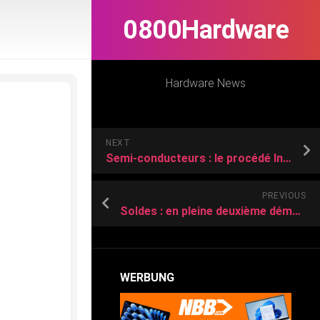
0800Hardware
Hardware News
NEXT
Semi-conducteurs : le procédé Intel 18A risque de ne pas suffire pour la fonderie d’Intel
PREVIOUS
Soldes : en pleine deuxième démarque, ce PC portable gaming avec sa RTX 4060 est encore moins cher
WERBUNG