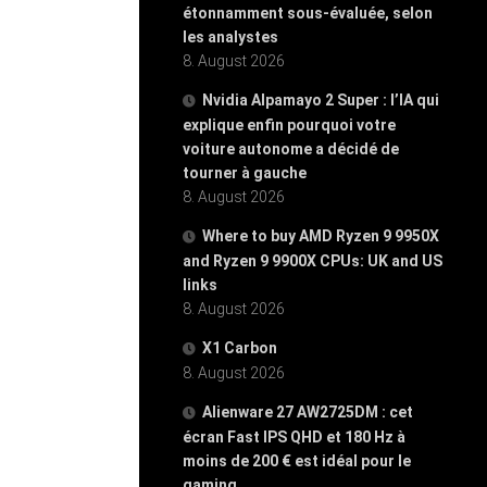
étonnamment sous-évaluée, selon
les analystes
8. August 2026
Nvidia Alpamayo 2 Super : l’IA qui
explique enfin pourquoi votre
voiture autonome a décidé de
tourner à gauche
8. August 2026
Where to buy AMD Ryzen 9 9950X
and Ryzen 9 9900X CPUs: UK and US
links
8. August 2026
X1 Carbon
8. August 2026
Alienware 27 AW2725DM : cet
écran Fast IPS QHD et 180 Hz à
moins de 200 € est idéal pour le
gaming