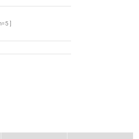
n=5 ]