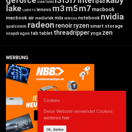
geforce
i3
i5
i7
intel
kaby
ipad
GIANTARM
lake
m3
m5
m7
macbook
lenovo
LABISTS
nvidia
macbook air
miix
notebook
mediatek
MINGDA
radeon
renoir
ryzen
smart storage
qualcomm
threadripper
zen
tab
tablet
yoga
snapdragon
WERBUNG
Cookies
Diese Website verwendet Cookies:
weiteres hier.
Ok, danke