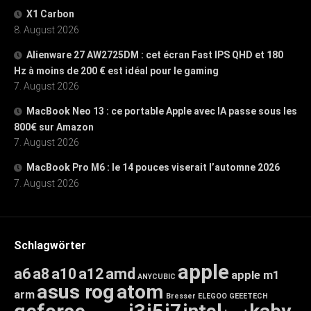
X1 Carbon
8. August 2026
Alienware 27 AW2725DM : cet écran Fast IPS QHD et 180
Hz à moins de 200 € est idéal pour le gaming
7. August 2026
MacBook Neo 13 : ce portable Apple avec IA passe sous les
800€ sur Amazon
7. August 2026
MacBook Pro M6 : le 14 pouces viserait l’automne 2026
7. August 2026
Schlagwörter
apple
a6
a8
a10
a12
amd
apple m1
ANYCUBIC
asus rog
atom
arm
Bresser
ELEGOO
GEEETECH