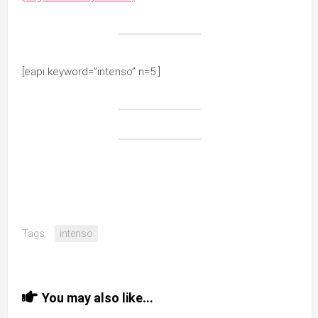
[eapi keyword=”intenso” n=5 ]
Tags:
intenso
You may also like...