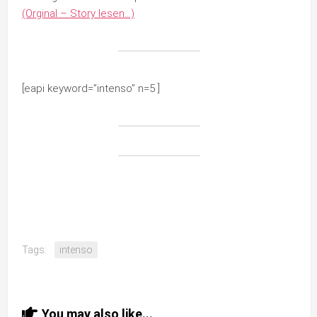
(Orginal – Story lesen…)
[eapi keyword=”intenso” n=5 ]
Tags:
intenso
You may also like...