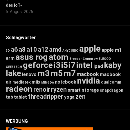
des IoT«
5. August 2026
Schlagwörter
apple
a6
a8
a10
a12
amd
apple m1
3D
ANYCUBIC
asus rog
atom
arm
Bresser
Comgrow
ELEGOO
geforce
i3
i5
i7
intel
kaby
ipad
GEEETECH
lake
m3
m5
m7
macbook
macbook
lenovo
nvidia
air
miix
notebook
mediatek
qualcomm
MINGDA
radeon
renoir
ryzen
smart storage
snapdragon
threadripper
zen
tab
tablet
yoga
WERBUNG