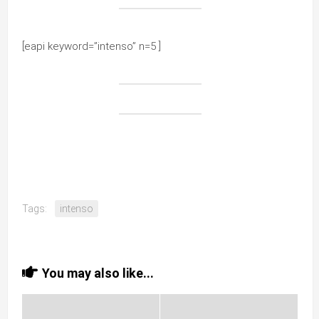
[eapi keyword=”intenso” n=5 ]
Tags:
intenso
You may also like...