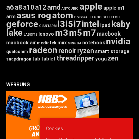
apple
a6
a8
a10
a12
amd
apple m1
ANYCUBIC
asus rog
atom
arm
Bresser
ELEGOO
GEEETECH
geforce
i3
i5
i7
intel
kaby
ipad
GIANTARM
lake
m3
m5
m7
macbook
lenovo
LABISTS
nvidia
macbook air
miix
notebook
mediatek
MINGDA
radeon
renoir
ryzen
smart storage
qualcomm
threadripper
zen
tab
tablet
yoga
snapdragon
WERBUNG
Cookies