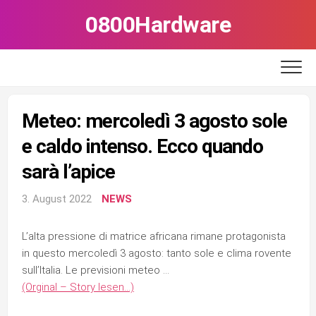
Skip
0800Hardware
to
content
Meteo: mercoledì 3 agosto sole
e caldo intenso. Ecco quando
sarà l’apice
3. August 2022
NEWS
L’alta pressione di matrice africana rimane protagonista
in questo mercoledì 3 agosto: tanto sole e clima rovente
sull’Italia. Le previsioni meteo …
(Orginal – Story lesen…)