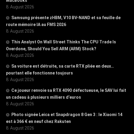
MacBooks
8. August 2026
Samsung présente zHBM, V10 BV-NAND et sa feuille de
route mémoire IA au FMS 2026
8. August 2026
This Analyst On Wall Street Thinks The CPU Trade Is
Overdone, Should You Sell ARM (ARM) Stock?
8. August 2026
Sa voiture est détruite, sa carte RTX pliée en deux…
pourtant elle fonctionne toujours
8. August 2026
Ce joueur renvoie sa RTX 4090 défectueuse, le SAV lui fait
un cadeau à plusieurs milliers d’euros
8. August 2026
Photo signée Leica et Snapdragon 8 Gen 3 : le Xiaomi 14
est à 366 € en neuf chez Rakuten
8. August 2026