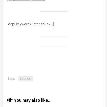
[eapi keyword=”intenso” n=5 ]
Tags:
intenso
You may also like...