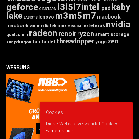
Bresser
ELEGOO
GEEETECH
geforce
i3
i5
i7
intel
kaby
ipad
GIANTARM
lake
m3
m5
m7
macbook
lenovo
LABISTS
nvidia
macbook air
miix
notebook
mediatek
MINGDA
radeon
renoir
ryzen
smart storage
qualcomm
threadripper
zen
tab
tablet
yoga
snapdragon
WERBUNG
Cookies
Diese Website verwendet Cookies:
weiteres hier.