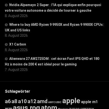
Nvidia Alpamayo 2 Super : l’IA qui explique enfin pourquoi
votre voiture autonome a décidé de tourner à gauche
8. August 2026
Where to buy AMD Ryzen 9 9950X and Ryzen 9 9900X CPUs:
UK and US links
8. August 2026
X1 Carbon
8. August 2026
Alienware 27 AW2725DM : cet écran Fast IPS QHD et 180
Hz à moins de 200 € est idéal pour le gaming
7. August 2026
Schlagwörter
apple
a6
a8
a10
a12
amd
apple m1
ANYCUBIC
asus rog
atom
arm