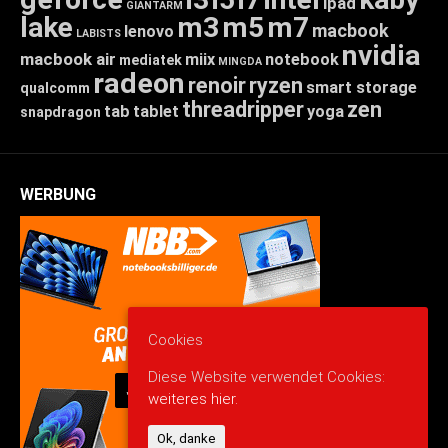
ipad
GIANTARM
lake
m3
m5
m7
macbook
lenovo
LABISTS
nvidia
macbook air
miix
notebook
mediatek
MINGDA
radeon
renoir
ryzen
smart storage
qualcomm
threadripper
zen
tab
tablet
yoga
snapdragon
WERBUNG
Cookies
Diese Website verwendet Cookies:
weiteres hier.
Ok, danke