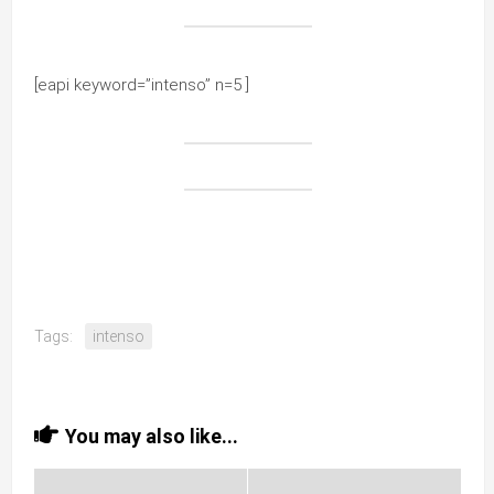
[eapi keyword=”intenso” n=5 ]
Tags:
intenso
You may also like...