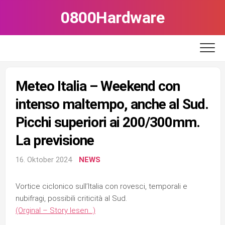
Skip
0800Hardware
to
content
Meteo Italia – Weekend con
intenso maltempo, anche al Sud.
Picchi superiori ai 200/300mm.
La previsione
16. Oktober 2024
NEWS
Vortice ciclonico sull’Italia con rovesci, temporali e
nubifragi, possibili criticità al Sud.
(Orginal – Story lesen…)