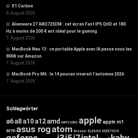
X1 Carbon
8. August 2026
Alienware 27 AW2725DM : cet écran Fast IPS QHD et 180
Hz à moins de 200 € est idéal pour le gaming
7. August 2026
MacBook Neo 13 : ce portable Apple avec IA passe sous les
800€ sur Amazon
7. August 2026
MacBook Pro M6 : le 14 pouces viserait l’automne 2026
7. August 2026
Schlagwörter
apple
a6
a8
a10
a12
amd
apple m1
ANYCUBIC
asus rog
atom
arm
Bresser
ELEGOO
GEEETECH
geforce
i3
i5
i7
intel
kaby