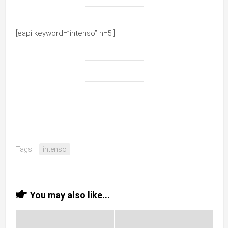
[eapi keyword=”intenso” n=5 ]
Tags:
intenso
You may also like...