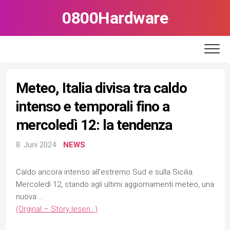
Skip
0800Hardware
to
content
Meteo, Italia divisa tra caldo
intenso e temporali fino a
mercoledì 12: la tendenza
8. Juni 2024
NEWS
Caldo ancora intenso all’estremo Sud e sulla Sicilia.
Mercoledì 12, stando agli ultimi aggiornamenti meteo, una
nuova …
(Orginal – Story lesen…)