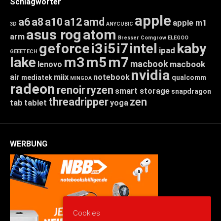
Schlagwörter
apple
a6
a8
a10
a12
amd
apple m1
3D
ANYCUBIC
asus rog
atom
arm
Bresser
Comgrow
ELEGOO
geforce
i3
i5
i7
intel
kaby
ipad
GEEETECH
lake
m3
m5
m7
macbook
macbook
lenovo
nvidia
air
miix
notebook
mediatek
qualcomm
MINGDA
radeon
renoir
ryzen
smart storage
snapdragon
threadripper
zen
tab
tablet
yoga
WERBUNG
Cookies