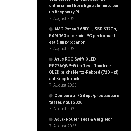
entièrement hors ligne alimenté par
un Raspberry Pi
7. August 2026
AMD Ryzen 7 6800H, SSD 512Go,
RAM 16Go : ce mini PC performant
est à un prix canon
7. August 2026
Asus ROG Swift OLED
PG27AQWP-W im Test: Tandem-
OLED bricht Hertz-Rekord (720 Hz!)
auf Knopfdruck
7. August 2026
Comparatif / 38 cpu/processeurs
testés Août 2026
7. August 2026
Asus-Router Test & Vergleich
7. August 2026