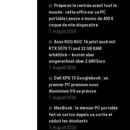
Préparez la rentrée avant tout le
monde : cette offre sur ce PC
portable Lenovo à moins de 400 €
risque de vite disparaître
7. August 2026
Asus ROG NUC 16 jetzt auch mit
RTX 5070 Ti und 32 GB RAM
erhältlich – kostet aber
umgerechnet über 2.680 Euro
7. August 2026
Dell XPS 13 Googlebook : un
premier PC premium sous
Aluminium OS se précise
7. August 2026
MacBook : le dernier PC portable
fait un carton depuis sa sortie et
séduit les étudiants
7. August 2026