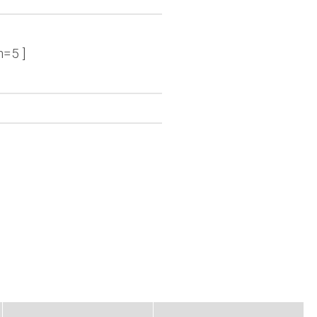
n=5 ]