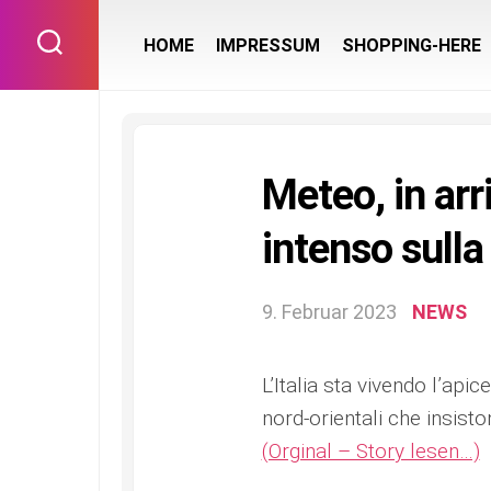
Skip
to
HOME
IMPRESSUM
SHOPPING-HERE
content
Meteo, in ar
intenso sulla 
9. Februar 2023
NEWS
L’Italia sta vivendo l’api
nord-orientali che insisto
(Orginal – Story lesen…)