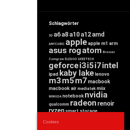
Schlagwörter
a6
a8
a10
a12
amd
3D
apple
apple m1
arm
ANYCUBIC
asus rog
atom
Bresser
Comgrow
ELEGOO
GEEETECH
geforce
i3
i5
i7
intel
kaby lake
ipad
lenovo
m3
m5
m7
macbook
macbook air
miix
mediatek
nvidia
notebook
MINGDA
radeon
renoir
qualcomm
ryzen
smart storage
tab
tablet
snapdragon
Cookies
threadripper
zen
yoga