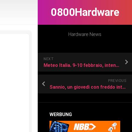
0800Hardware
Hardware News
NEXT
Meteo Italia. 9-10 febbraio, intenso maltempo in arrivo con ciclone mediterraneo
PREVIOUS
Sannio, un giovedì con freddo intenso e nevicate fino a quote molto basse
WERBUNG