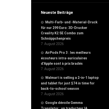
Neueste Beiträge
Multi-Farb- und -Material-Druck
für nur 299 Euro: 3D-Drucker
Creality K2 SE Combo zum
Schnäppchenpreis
7. August 2026
AirPods Pro 3 : les meilleurs
écouteurs intra-auriculaires
d’Apple sont à prix bradés
7. August 2026
Walmart is selling a 2-in-1 laptop
and tablet for just $74 in time for
back-to-school season
7. August 2026
Google dévoile Gemma
Translator : un traducteur IA