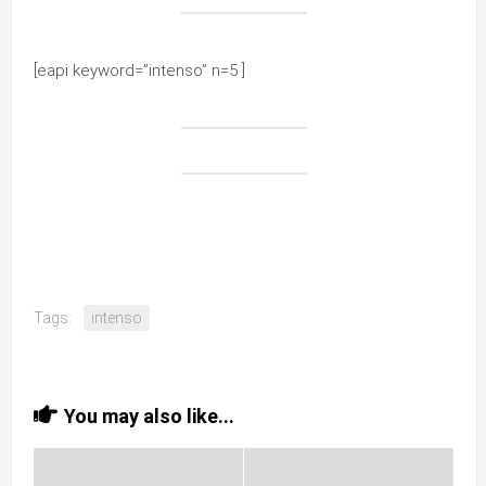
[eapi keyword=”intenso” n=5 ]
Tags:
intenso
You may also like...