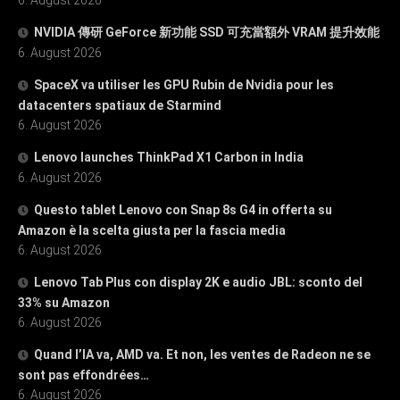
NVIDIA 傳研 GeForce 新功能 SSD 可充當額外 VRAM 提升效能
6. August 2026
SpaceX va utiliser les GPU Rubin de Nvidia pour les
datacenters spatiaux de Starmind
6. August 2026
Lenovo launches ThinkPad X1 Carbon in India
6. August 2026
Questo tablet Lenovo con Snap 8s G4 in offerta su
Amazon è la scelta giusta per la fascia media
6. August 2026
Lenovo Tab Plus con display 2K e audio JBL: sconto del
33% su Amazon
6. August 2026
Quand l’IA va, AMD va. Et non, les ventes de Radeon ne se
sont pas effondrées…
6. August 2026