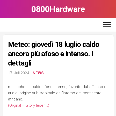
Skip
0800Hardware
to
content
Meteo: giovedì 18 luglio caldo
ancora più afoso e intenso. I
dettagli
17. Juli 2024
NEWS
ma anche un caldo afoso intenso, favorito dall’afflusso di
aria di origine sub-tropicale dall’interno del continente
africano.
(Orginal – Story lesen…)