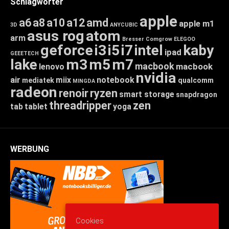
Schlagwörter
apple
a6
a8
a10
a12
amd
apple m1
3D
ANYCUBIC
asus rog
atom
arm
Bresser
Comgrow
ELEGOO
geforce
i3
i5
i7
intel
kaby
ipad
GEEETECH
lake
m3
m5
m7
macbook
macbook
lenovo
nvidia
air
miix
notebook
mediatek
qualcomm
MINGDA
radeon
renoir
ryzen
smart storage
snapdragon
threadripper
zen
tab
tablet
yoga
WERBUNG
Cookies