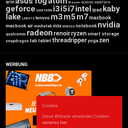
asus rog
atom
arm
Bresser
ELEGOO
GEEETECH
geforce
i3
i5
i7
intel
kaby
ipad
GIANTARM
lake
m3
m5
m7
macbook
lenovo
LABISTS
nvidia
macbook air
miix
notebook
mediatek
MINGDA
radeon
renoir
ryzen
smart storage
qualcomm
threadripper
zen
tab
tablet
yoga
snapdragon
WERBUNG
Cookies
Diese Website verwendet Cookies:
weiteres hier.