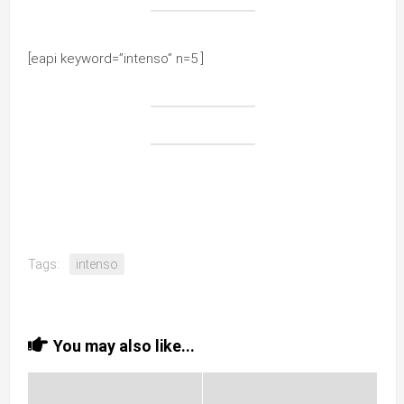
[eapi keyword=”intenso” n=5 ]
Tags:
intenso
You may also like...