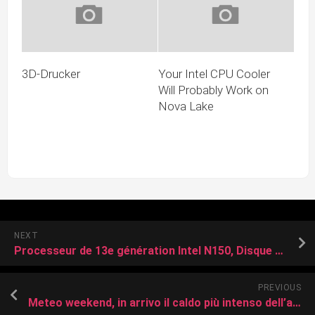
3D-Drucker
Your Intel CPU Cooler
Will Probably Work on
Nova Lake
NEXT
Processeur de 13e génération Intel N150, Disque SSD de 512 Go, 16 Go de RAM DDR4+ : ce mini PC est l’affaire à ne pas manquer
PREVIOUS
Meteo weekend, in arrivo il caldo più intenso dell’anno: temperature fino a 40 gradi e bollino rosso in 18 città