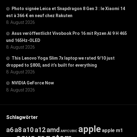
Photo signée Leica et Snapdragon 8 Gen 3 : le Xiaomi 14
est à 366 € en neuf chez Rakuten
8. August 2026
Asus veröffentlicht Vivobook Pro 16 mit Ryzen AI 9 H 465
und 165Hz-OLED
8. August 2026
This Lenovo Yoga Slim 7x laptop we rated 9/10 just
dropped to $800, and it’s built for everything
8. August 2026
NVIDIA GeForce Now
8. August 2026
Schlagwörter
apple
a6
a8
a10
a12
amd
apple m1
ANYCUBIC