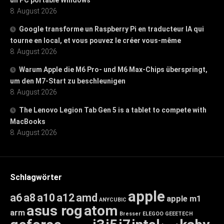
8. August 2026
Google transforme un Raspberry Pi en traducteur IA qui
tourne en local, et vous pouvez le créer vous-même
8. August 2026
Warum Apple die M6 Pro- und M6 Max-Chips überspringt,
um den M7-Start zu beschleunigen
8. August 2026
The Lenovo Legion Tab Gen 5 is a tablet to compete with
MacBooks
8. August 2026
Schlagwörter
apple
a6
a8
a10
a12
amd
apple m1
ANYCUBIC
asus rog
atom
arm
Bresser
ELEGOO
GEEETECH