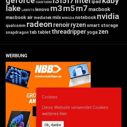
geforce
i3
i5
i7
intel
kaby
ipad
GIANTARM
lake
m3
m5
m7
macbook
lenovo
LABISTS
nvidia
macbook air
miix
notebook
mediatek
MINGDA
radeon
renoir
ryzen
smart storage
qualcomm
threadripper
zen
tab
tablet
yoga
snapdragon
WERBUNG
Cookies
Diese Website verwendet Cookies:
weiteres hier.
Ok, danke