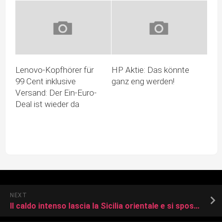
Lenovo-Kopfhörer für
HP Aktie: Das könnte
99 Cent inklusive
ganz eng werden!
Versand: Der Ein-Euro-
Deal ist wieder da
NEXT
Il caldo intenso lascia la Sicilia orientale e si sposta a Ovest. Sabato fase di maltempo con il ciclone Circe