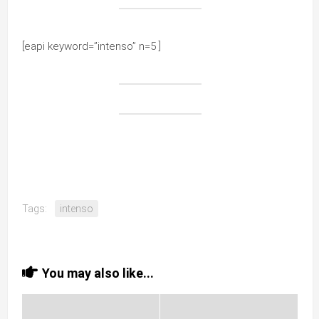
[eapi keyword=”intenso” n=5 ]
Tags:
intenso
You may also like...