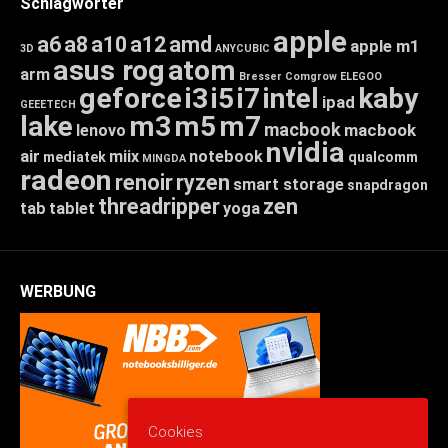
Schlagwörter
apple
a6
a8
a10
a12
amd
apple m1
3D
ANYCUBIC
asus rog
atom
arm
Bresser
Comgrow
ELEGOO
geforce
i3
i5
i7
intel
kaby
ipad
GEEETECH
lake
m3
m5
m7
macbook
macbook
lenovo
nvidia
air
miix
notebook
mediatek
qualcomm
MINGDA
radeon
renoir
ryzen
smart storage
snapdragon
threadripper
zen
tab
tablet
yoga
WERBUNG
Cookies