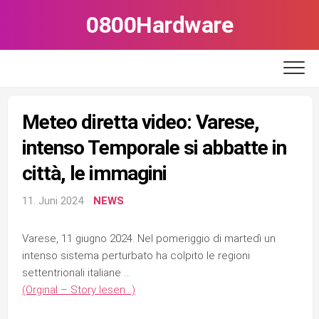
Skip
0800Hardware
to
content
Meteo diretta video: Varese,
intenso Temporale si abbatte in
città, le immagini
11. Juni 2024
NEWS
Varese, 11 giugno 2024. Nel pomeriggio di martedì un
intenso sistema perturbato ha colpito le regioni
settentrionali italiane …
(Orginal – Story lesen…)