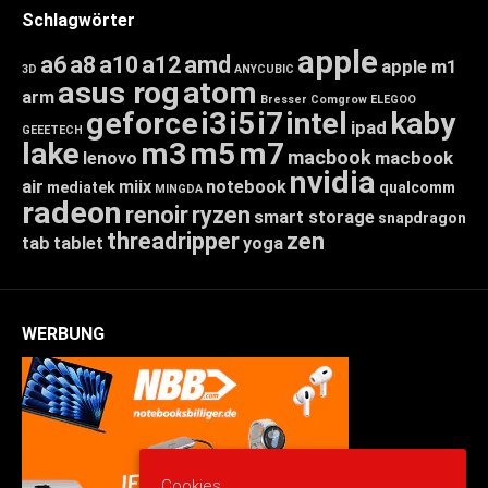
Schlagwörter
apple
a6
a8
a10
a12
amd
apple m1
3D
ANYCUBIC
asus rog
atom
arm
Bresser
Comgrow
ELEGOO
geforce
i3
i5
i7
intel
kaby
ipad
GEEETECH
lake
m3
m5
m7
macbook
macbook
lenovo
nvidia
air
miix
notebook
mediatek
qualcomm
MINGDA
radeon
renoir
ryzen
smart storage
snapdragon
threadripper
zen
tab
tablet
yoga
WERBUNG
Cookies