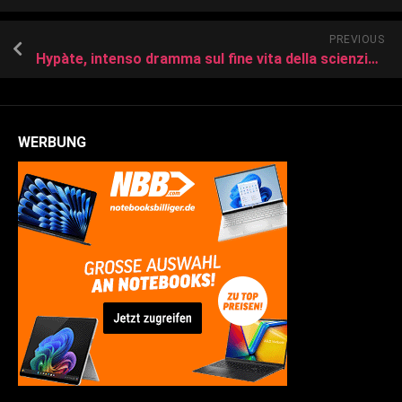
PREVIOUS
Hypàte, intenso dramma sul fine vita della scienziata alessandrina del V sec. d.C., in scena alla Sala Assoli nel cuore di Napoli
WERBUNG