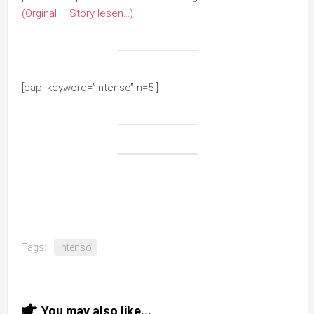
(Orginal – Story lesen…)
[eapi keyword=”intenso” n=5 ]
Tags:
intenso
You may also like...