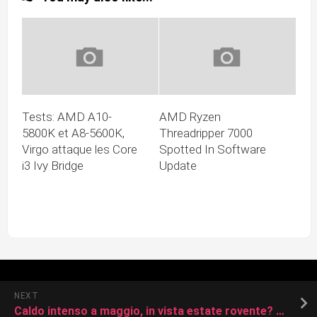
Tests: AMD A10-
AMD Ryzen
5800K et A8-5600K,
Threadripper 7000
Virgo attaque les Core
Spotted In Software
i3 Ivy Bridge
Update
NEXT
Caldo intenso a maggio, in vista estate rovente? L’analisi