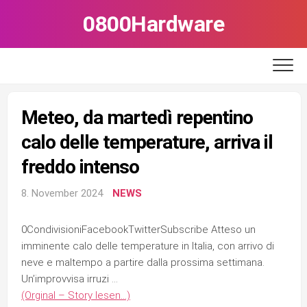
Skip
0800Hardware
to
content
Meteo, da martedì repentino
calo delle temperature, arriva il
freddo intenso
8. November 2024
NEWS
0CondivisioniFacebookTwitterSubscribe Atteso un
imminente calo delle temperature in Italia, con arrivo di
neve e maltempo a partire dalla prossima settimana.
Un’improvvisa irruzi …
(Orginal – Story lesen…)