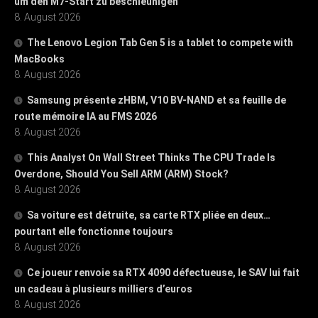
um den M7-Start zu beschleunigen
8. August 2026
The Lenovo Legion Tab Gen 5 is a tablet to compete with
MacBooks
8. August 2026
Samsung présente zHBM, V10 BV-NAND et sa feuille de
route mémoire IA au FMS 2026
8. August 2026
This Analyst On Wall Street Thinks The CPU Trade Is
Overdone, Should You Sell ARM (ARM) Stock?
8. August 2026
Sa voiture est détruite, sa carte RTX pliée en deux…
pourtant elle fonctionne toujours
8. August 2026
Ce joueur renvoie sa RTX 4090 défectueuse, le SAV lui fait
un cadeau à plusieurs milliers d’euros
8. August 2026