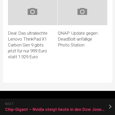
Deal: Das ultraleichte
QNAP: Update gegen
Lenovo ThinkPad X1
DeadBolt-anfällige
Carbon Gen 9 gibts
Photo Station
jetzt für nur 999 Euro
statt 1.929 Euro
NEXT
Chip-Gigant – Nvidia steigt heute in den Dow Jones auf und setzt Intel vor die Tür