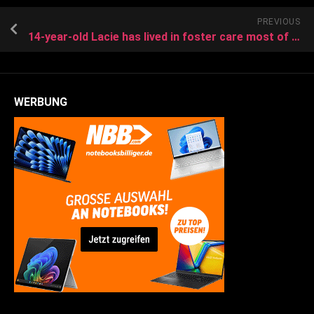
PREVIOUS
14-year-old Lacie has lived in foster care most of her life
WERBUNG