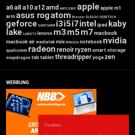
apple
a6
a8
a10
a12
amd
apple m1
ANYCUBIC
asus rog
atom
arm
Bresser
ELEGOO
GEEETECH
geforce
i3
i5
i7
intel
kaby
ipad
GIANTARM
lake
m3
m5
m7
macbook
lenovo
LABISTS
nvidia
macbook air
miix
notebook
mediatek
MINGDA
radeon
renoir
ryzen
smart storage
qualcomm
threadripper
zen
tab
tablet
yoga
snapdragon
WERBUNG
Cookies