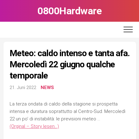
Skip
0800Hardware
to
content
Meteo: caldo intenso e tanta afa.
Mercoledì 22 giugno qualche
temporale
21. Juni 2022
NEWS
La terza ondata di caldo della stagione si prospetta
intensa e duratura soprattutto al Centro-Sud. Mercoledì
22 un po’ di instabilità: le previsioni meteo …
(Orginal – Story lesen…)