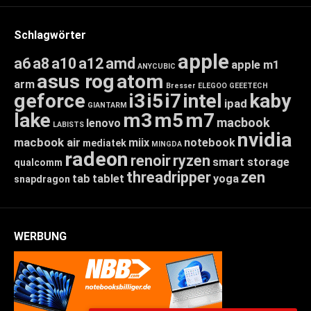
Schlagwörter
apple
a6
a8
a10
a12
amd
apple m1
ANYCUBIC
asus rog
atom
arm
Bresser
ELEGOO
GEEETECH
geforce
i3
i5
i7
intel
kaby
ipad
GIANTARM
lake
m3
m5
m7
macbook
lenovo
LABISTS
nvidia
macbook air
miix
notebook
mediatek
MINGDA
radeon
renoir
ryzen
smart storage
qualcomm
threadripper
zen
tab
tablet
yoga
snapdragon
WERBUNG