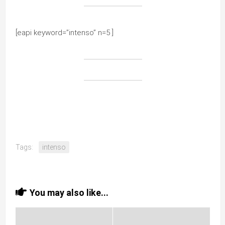
[eapi keyword=”intenso” n=5 ]
Tags:
intenso
You may also like...