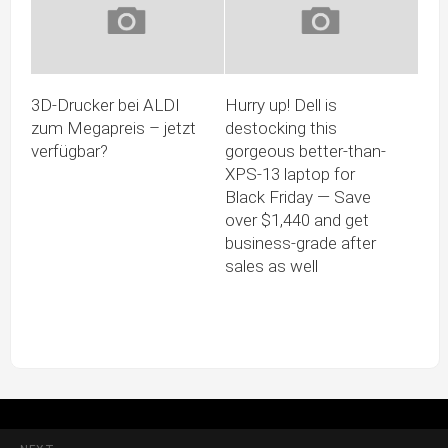
3D-Drucker bei ALDI
Hurry up! Dell is
zum Megapreis – jetzt
destocking this
verfügbar?
gorgeous better-than-
XPS-13 laptop for
Black Friday — Save
over $1,440 and get
business-grade after
sales as well