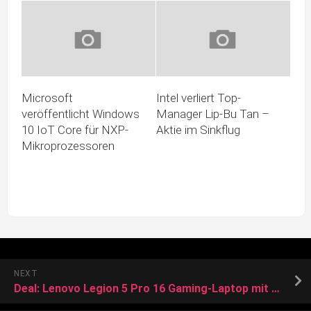
Microsoft
Intel verliert Top-
veröffentlicht Windows
Manager Lip-Bu Tan –
10 IoT Core für NXP-
Aktie im Sinkflug
Mikroprozessoren
NEXT
Deal: Lenovo Legion 5 Pro 16 Gaming-Laptop mit tollem QHD-Display kostet jetzt nur 709 Euro