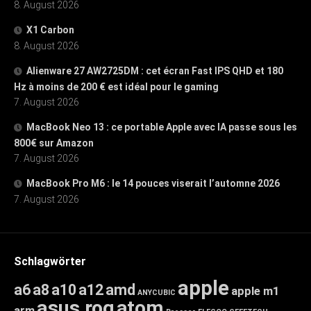
8. August 2026
X1 Carbon
8. August 2026
Alienware 27 AW2725DM : cet écran Fast IPS QHD et 180
Hz à moins de 200 € est idéal pour le gaming
7. August 2026
MacBook Neo 13 : ce portable Apple avec IA passe sous les
800€ sur Amazon
7. August 2026
MacBook Pro M6 : le 14 pouces viserait l’automne 2026
7. August 2026
Schlagwörter
apple
a6
a8
a10
a12
amd
apple m1
ANYCUBIC
asus rog
atom
arm