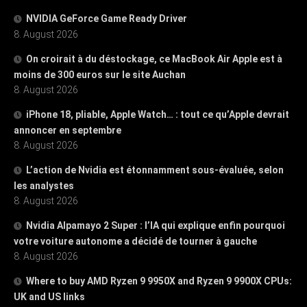
NVIDIA GeForce Game Ready Driver
8. August 2026
On croirait à du déstockage, ce MacBook Air Apple est à
moins de 300 euros sur le site Auchan
8. August 2026
iPhone 18, pliable, Apple Watch… : tout ce qu’Apple devrait
annoncer en septembre
8. August 2026
L’action de Nvidia est étonnamment sous-évaluée, selon
les analystes
8. August 2026
Nvidia Alpamayo 2 Super : l’IA qui explique enfin pourquoi
votre voiture autonome a décidé de tourner à gauche
8. August 2026
Where to buy AMD Ryzen 9 9950X and Ryzen 9 9900X CPUs:
UK and US links