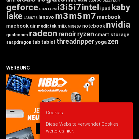
Bresser
ELEGOO
GEEETECH
geforce
i3
i5
i7
intel
kaby
ipad
GIANTARM
lake
m3
m5
m7
macbook
lenovo
LABISTS
nvidia
macbook air
miix
notebook
mediatek
MINGDA
radeon
renoir
ryzen
smart storage
qualcomm
threadripper
zen
tab
tablet
yoga
snapdragon
WERBUNG
Cookies
Diese Website verwendet Cookies:
weiteres hier.