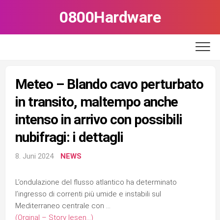
Skip
0800Hardware
to
content
Meteo – Blando cavo perturbato
in transito, maltempo anche
intenso in arrivo con possibili
nubifragi: i dettagli
8. Juni 2024
NEWS
L’ondulazione del flusso atlantico ha determinato
l’ingresso di correnti più umide e instabili sul
Mediterraneo centrale con …
(Orginal – Story lesen…)