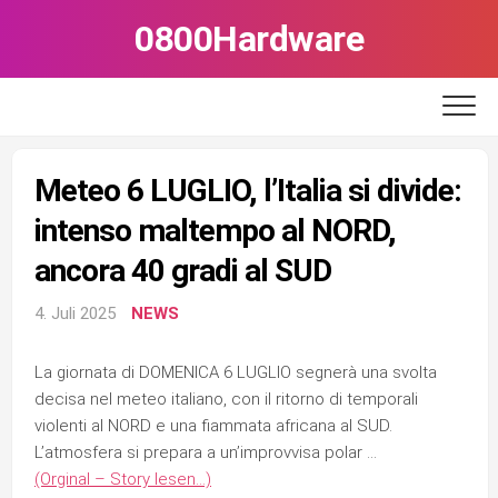
Skip
0800Hardware
to
content
Meteo 6 LUGLIO, l’Italia si divide:
intenso maltempo al NORD,
ancora 40 gradi al SUD
4. Juli 2025
NEWS
La giornata di DOMENICA 6 LUGLIO segnerà una svolta
decisa nel meteo italiano, con il ritorno di temporali
violenti al NORD e una fiammata africana al SUD.
L’atmosfera si prepara a un’improvvisa polar …
(Orginal – Story lesen…)