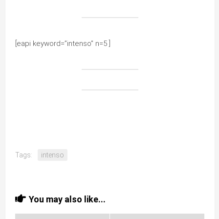
[eapi keyword=”intenso” n=5 ]
Tags:
intenso
You may also like...