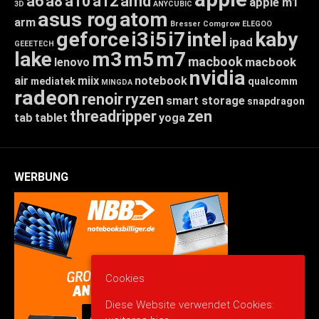
a6
a8
a10
a12
amd
apple m1
3D
ANYCUBIC
asus rog
atom
arm
Bresser
Comgrow
ELEGOO
geforce
i3
i5
i7
intel
kaby
ipad
GEEETECH
lake
m3
m5
m7
macbook
macbook
lenovo
nvidia
air
miix
notebook
mediatek
qualcomm
MINGDA
radeon
renoir
ryzen
smart storage
snapdragon
threadripper
zen
tab
tablet
yoga
WERBUNG
Cookies
Diese Website verwendet Cookies: