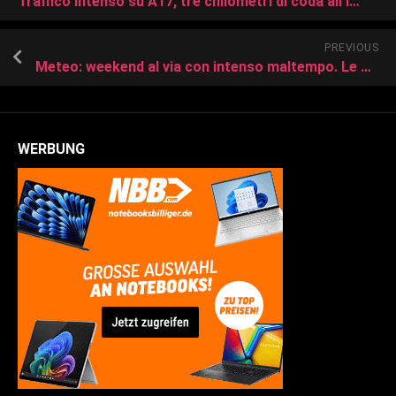
Traffico intenso su A17, tre chilometri di coda all’ingresso di Milano
PREVIOUS
Meteo: weekend al via con intenso maltempo. Le zone a rischio criticità
WERBUNG