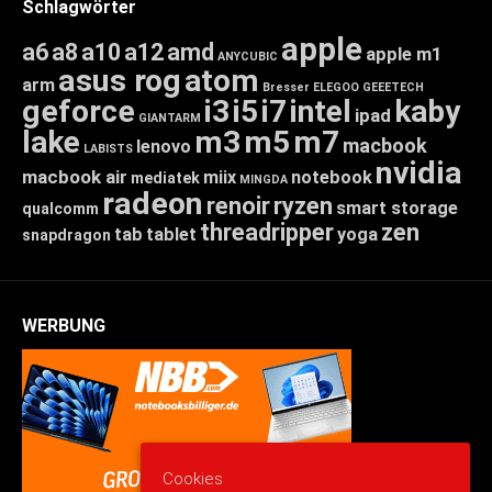
Schlagwörter
apple
a6
a8
a10
a12
amd
apple m1
ANYCUBIC
asus rog
atom
arm
Bresser
ELEGOO
GEEETECH
geforce
i3
i5
i7
intel
kaby
ipad
GIANTARM
lake
m3
m5
m7
macbook
lenovo
LABISTS
nvidia
macbook air
miix
notebook
mediatek
MINGDA
radeon
renoir
ryzen
smart storage
qualcomm
threadripper
zen
tab
tablet
yoga
snapdragon
WERBUNG
Cookies