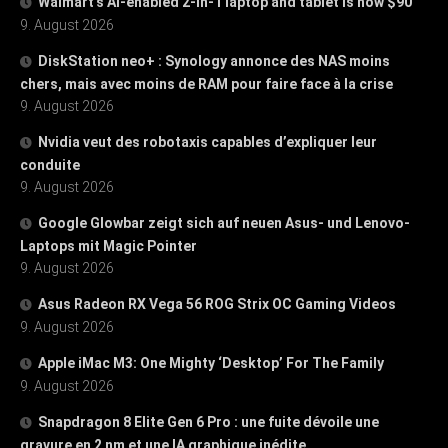
Walmart’s AI-enabled 2-in-1 laptop and tablet is now $90
9. August 2026
DiskStation neo+ : Synology annonce des NAS moins
chers, mais avec moins de RAM pour faire face à la crise
9. August 2026
Nvidia veut des robotaxis capables d’expliquer leur
conduite
9. August 2026
Google Glowbar zeigt sich auf neuen Asus- und Lenovo-
Laptops mit Magic Pointer
9. August 2026
Asus Radeon RX Vega 56 ROG Strix OC Gaming Videos
9. August 2026
Apple iMac M3: One Mighty ‘Desktop’ For The Family
9. August 2026
Snapdragon 8 Elite Gen 6 Pro : une fuite dévoile une
gravure en 2 nm et une IA graphique inédite