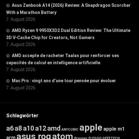
Asus Zenbook A14 (2026) Review: A Snapdragon Scorcher
With a Marathon Battery
7. August 2026
AMD Ryzen 9 9950X3D2 Dual Edition Review: The Ultimate
3D V-Cache Chip for Creators, Not Gamers
7. August 2026
AMD accepte de racheter Taalas pour renforcer ses
capacités de calcul en intelligence artificielle
7. August 2026
Mac Pro : vingt ans d’une tour pensée pour évoluer
7. August 2026
Schlagwörter
apple
a6
a8
a10
a12
amd
apple m1
ANYCUBIC
asus rog
atom
arm
Bresser
ELEGOO
GEEETECH