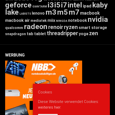
geforce
i3
i5
i7
intel
kaby
ipad
GIANTARM
lake
m3
m5
m7
macbook
lenovo
LABISTS
nvidia
macbook air
miix
notebook
mediatek
MINGDA
radeon
renoir
ryzen
smart storage
qualcomm
threadripper
zen
tab
tablet
yoga
snapdragon
WERBUNG
Cookies
Diese Website verwendet Cookies:
weiteres hier.