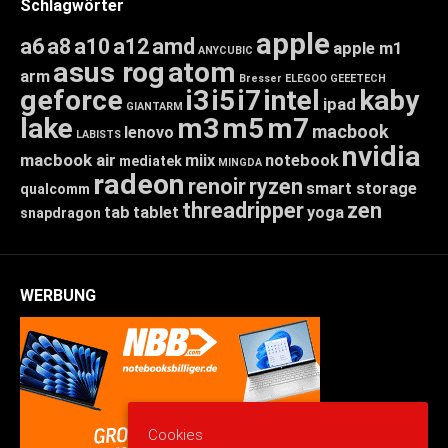
Schlagwörter
apple
a6
a8
a10
a12
amd
apple m1
ANYCUBIC
asus rog
atom
arm
Bresser
ELEGOO
GEEETECH
geforce
i3
i5
i7
intel
kaby
ipad
GIANTARM
lake
m3
m5
m7
macbook
lenovo
LABISTS
nvidia
macbook air
miix
notebook
mediatek
MINGDA
radeon
renoir
ryzen
smart storage
qualcomm
threadripper
zen
tab
tablet
yoga
snapdragon
WERBUNG
Cookies