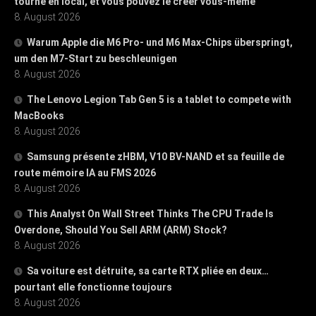
tourne en local, et vous pouvez le créer vous-même
8. August 2026
Warum Apple die M6 Pro- und M6 Max-Chips überspringt,
um den M7-Start zu beschleunigen
8. August 2026
The Lenovo Legion Tab Gen 5 is a tablet to compete with
MacBooks
8. August 2026
Samsung présente zHBM, V10 BV-NAND et sa feuille de
route mémoire IA au FMS 2026
8. August 2026
This Analyst On Wall Street Thinks The CPU Trade Is
Overdone, Should You Sell ARM (ARM) Stock?
8. August 2026
Sa voiture est détruite, sa carte RTX pliée en deux…
pourtant elle fonctionne toujours
8. August 2026