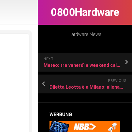
0800Hardware
Hardware News
NEXT
Meteo: tra venerdì e weekend caldo intenso e pochi temporali. Ultime novità
PREVIOUS
Diletta Leotta è a Milano: allenamento intenso e duro lavoro
WERBUNG