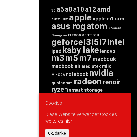
a6
a8
a10
a12
amd
3D
apple
apple m1
arm
ANYCUBIC
asus rog
atom
Bresser
Comgrow
ELEGOO
GEEETECH
geforce
i3
i5
i7
intel
kaby lake
ipad
lenovo
m3
m5
m7
macbook
macbook air
miix
mediatek
nvidia
notebook
MINGDA
radeon
renoir
qualcomm
ryzen
smart storage
tab
tablet
snapdragon
threadripper
zen
Cookies
yoga
Diese Website verwendet Cookies:
weiteres hier.
WERBUNG
Ok, danke