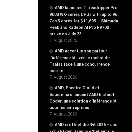
AMD launches Threadripper Pro
9000 WX-series CPUs with up to 96
Zen 5 cores for $11,699 — Shimada
Peak and Radeon AI Pro R9700
arrive on July 23
7. August 2026
AMD accentue son pari sur
l’inférence IA avec le rachat de
Taalas face à une concurrence
accrue
7. August 2026
AMD, Spectro Cloud et
Supermicro lancent AMD Instinct
Coder, une solution d’inférence IA
pour les entreprises
7. August 2026
AMD eröffnet die IFA 2026 – und
schickt den Gaming-Chef auf die