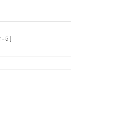
n=5 ]