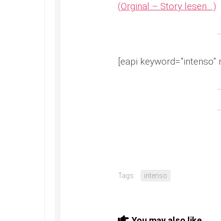
(Orginal – Story lesen…)
[eapi keyword=”intenso” 
Tags:
intenso
You may also like...