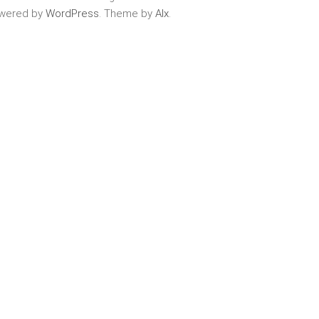
wered by
WordPress
. Theme by
Alx
.