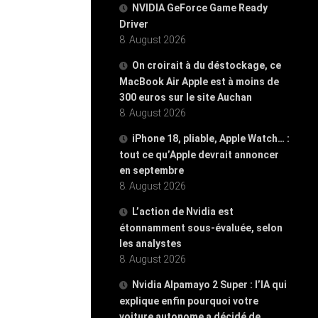
NVIDIA GeForce Game Ready
Driver
8. August 2026
On croirait à du déstockage, ce
MacBook Air Apple est à moins de
300 euros sur le site Auchan
8. August 2026
iPhone 18, pliable, Apple Watch… :
tout ce qu’Apple devrait annoncer
en septembre
8. August 2026
L’action de Nvidia est
étonnamment sous-évaluée, selon
les analystes
8. August 2026
Nvidia Alpamayo 2 Super : l’IA qui
explique enfin pourquoi votre
voiture autonome a décidé de