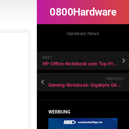
0800Hardware
Hardware News
NEXT
HP-Office-Notebook zum Top-Preis bei Ebay!
PREVIOUS
Gaming-Notebook: Gigabyte G6 zum Aktionspreis kaufen
WERBUNG