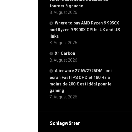
tourner à gauche
8. August 2026
Where to buy AMD Ryzen 9 9950X
and Ryzen 9 9900X CPUs: UK and US
links
8. August 2026
X1 Carbon
8. August 2026
Alienware 27 AW2725DM : cet
écran Fast IPS QHD et 180 Hz à
moins de 200 € est idéal pour le
gaming
7. August 2026
Schlagwörter