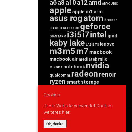
a6
a8
a10
a12
amd
ANYCUBIC
apple
apple m1
arm
asus rog
atom
Bresser
geforce
ELEGOO
GEEETECH
i3
i5
i7
intel
ipad
GIANTARM
kaby lake
lenovo
LABISTS
m3
m5
m7
macbook
macbook air
miix
mediatek
nvidia
notebook
MINGDA
radeon
renoir
qualcomm
ryzen
smart storage
tab
tablet
snapdragon
threadripper
zen
Cookies
yoga
Diese Website verwendet Cookies:
weiteres hier.
WERBUNG
Ok, danke