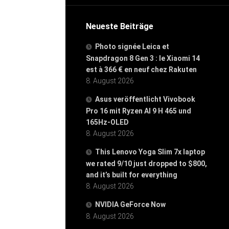
Neueste Beiträge
Photo signée Leica et
Snapdragon 8 Gen 3 : le Xiaomi 14
est à 366 € en neuf chez Rakuten
8. August 2026
Asus veröffentlicht Vivobook
Pro 16 mit Ryzen AI 9 H 465 und
165Hz-OLED
8. August 2026
This Lenovo Yoga Slim 7x laptop
we rated 9/10 just dropped to $800,
and it’s built for everything
8. August 2026
NVIDIA GeForce Now
8. August 2026