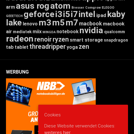
asus rog
atom
arm
Bresser
Comgrow
ELEGOO
geforce
i3
i5
i7
intel
kaby
ipad
GEEETECH
lake
m3
m5
m7
macbook
macbook
lenovo
nvidia
air
miix
notebook
mediatek
qualcomm
MINGDA
radeon
renoir
ryzen
smart storage
snapdragon
threadripper
zen
tab
tablet
yoga
WERBUNG
Cookies
Diese Website verwendet Cookies:
weiteres hier.