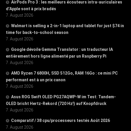
AirPods Pro 3 : les meilleurs écouteurs intra-auriculaires
d’Apple sont à prix bradés
7. August 2026
Walmart is selling a 2-in-1 laptop and tablet for just $74 in
time for back-to-school season
7. August 2026
Google dévoile Gemma Translator : un traducteur IA
entièrement hors ligne alimenté par un Raspberry Pi
7. August 2026
AMD Ryzen 7 6800H, SSD 512Go, RAM 16Go : ce mini PC
performant est à un prix canon
7. August 2026
Asus ROG Swift OLED PG27AQWP-W im Test: Tandem-
OLED bricht Hertz-Rekord (720 Hz!) auf Knopfdruck
7. August 2026
Comparatif / 38 cpu/processeurs testés Août 2026
7. August 2026