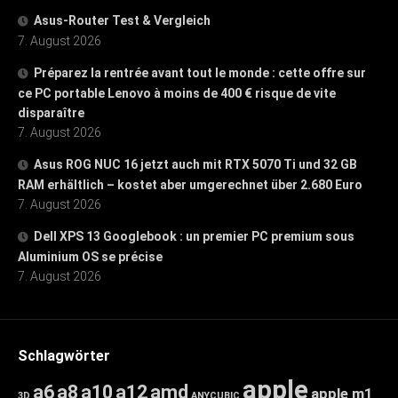
Asus-Router Test & Vergleich
7. August 2026
Préparez la rentrée avant tout le monde : cette offre sur
ce PC portable Lenovo à moins de 400 € risque de vite
disparaître
7. August 2026
Asus ROG NUC 16 jetzt auch mit RTX 5070 Ti und 32 GB
RAM erhältlich – kostet aber umgerechnet über 2.680 Euro
7. August 2026
Dell XPS 13 Googlebook : un premier PC premium sous
Aluminium OS se précise
7. August 2026
Schlagwörter
apple
a6
a8
a10
a12
amd
apple m1
3D
ANYCUBIC