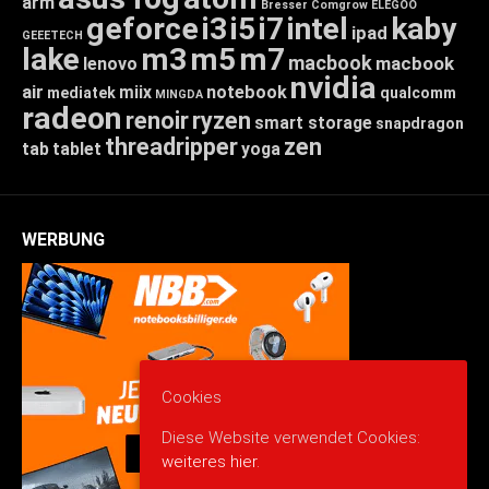
arm
Bresser
Comgrow
ELEGOO
geforce
i3
i5
i7
intel
kaby
ipad
GEEETECH
lake
m3
m5
m7
macbook
macbook
lenovo
nvidia
air
miix
notebook
mediatek
qualcomm
MINGDA
radeon
renoir
ryzen
smart storage
snapdragon
threadripper
zen
tab
tablet
yoga
WERBUNG
Cookies
Diese Website verwendet Cookies:
weiteres hier.