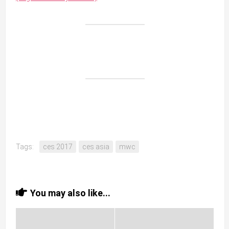
Tags:
ces 2017
ces asia
mwc
You may also like...