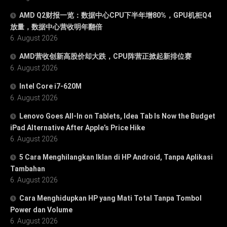
AMD Q2财报一览：数据中心CPU下半年增80%，GPU机柜Q4
放量，数据中心营收明年翻倍
6. August 2026
AMD营收创新高股价却大跌，CPU阵营正掀起新排位赛
6. August 2026
Intel Core i7-620M
6. August 2026
Lenovo Goes All-In on Tablets, Idea Tab Is Now the Budget
iPad Alternative After Apple’s Price Hike
6. August 2026
5 Cara Menghilangkan Iklan di HP Android, Tanpa Aplikasi
Tambahan
6. August 2026
Cara Menghidupkan HP yang Mati Total Tanpa Tombol
Power dan Volume
6. August 2026