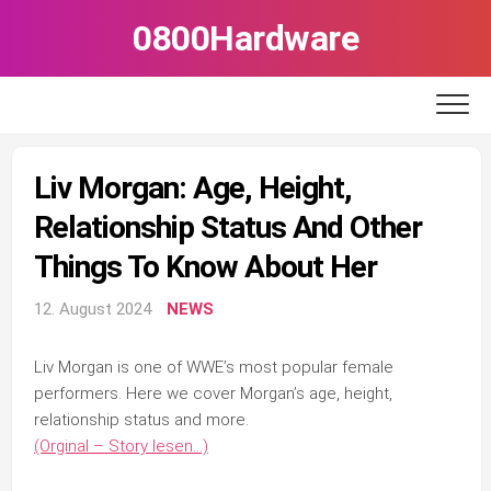
Skip
0800Hardware
to
content
Liv Morgan: Age, Height,
Relationship Status And Other
Things To Know About Her
12. August 2024
NEWS
Liv Morgan is one of WWE’s most popular female
performers. Here we cover Morgan’s age, height,
relationship status and more.
(Orginal – Story lesen…)