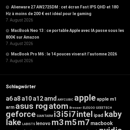
Alienware 27 AW2725DM : cet écran Fast IPS QHD et 180
Hz à moins de 200 € est idéal pour le gaming
7. August 2026
MacBook Neo 13 : ce portable Apple avec IA passe sous les
800€ sur Amazon
7. August 2026
MacBook Pro M6 : le 14 pouces viserait l’automne 2026
7. August 2026
Schlagwörter
apple
a6
a8
a10
a12
amd
apple m1
ANYCUBIC
asus rog
atom
arm
Bresser
ELEGOO
GEEETECH
geforce
i3
i5
i7
intel
kaby
ipad
GIANTARM
lake
m3
m5
m7
macbook
lenovo
LABISTS