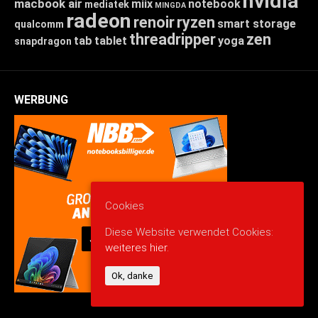
nvidia
macbook air
miix
notebook
mediatek
MINGDA
radeon
renoir
ryzen
smart storage
qualcomm
threadripper
zen
tab
tablet
yoga
snapdragon
WERBUNG
Cookies
Diese Website verwendet Cookies:
weiteres hier.
Ok, danke