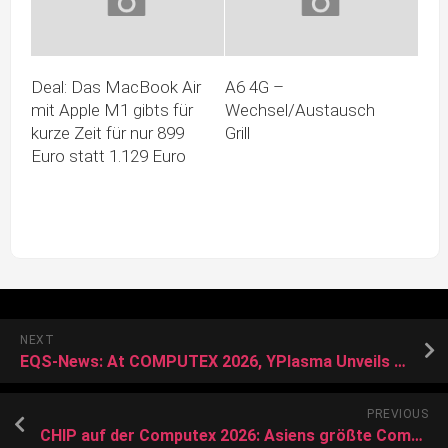
Deal: Das MacBook Air
A6 4G –
mit Apple M1 gibts für
Wechsel/Austausch
kurze Zeit für nur 899
Grill
Euro statt 1.129 Euro
NEXT
EQS-News: At COMPUTEX 2026, YPlasma Unveils the First Fanless Solid-State Cooling for NVIDIA Jetson
PREVIOUS
CHIP auf der Computex 2026: Asiens größte Computermesse startet