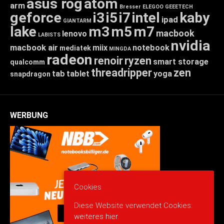
asus rog
atom
arm
Bresser
ELEGOO
GEEETECH
geforce
i3
i5
i7
intel
kaby
ipad
GIANTARM
lake
m3
m5
m7
macbook
lenovo
LABISTS
nvidia
macbook air
miix
notebook
mediatek
MINGDA
radeon
renoir
ryzen
smart storage
qualcomm
threadripper
zen
tab
tablet
yoga
snapdragon
WERBUNG
Cookies
Diese Website verwendet Cookies:
weiteres hier.