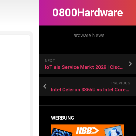
0800Hardware
Hardware News
NEXT
IoT als Service Markt 2029 | Cisco, Microsoft, Google, IBM
PREVIOUS
Intel Celeron 3865U vs Intel Core i9-13900K vs Intel Core i7-7700
WERBUNG