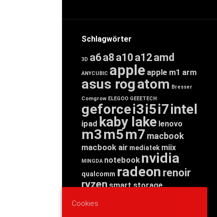
Schlagwörter
a6
a8
a10
a12
amd
3D
apple
apple m1
arm
ANYCUBIC
asus rog
atom
Bresser
Comgrow
ELEGOO
GEEETECH
geforce
i3
i5
i7
intel
kaby lake
ipad
lenovo
m3
m5
m7
macbook
macbook air
miix
mediatek
nvidia
notebook
MINGDA
radeon
renoir
qualcomm
ryzen
smart storage
tab
tablet
snapdragon
Cookies
threadripper
zen
yoga