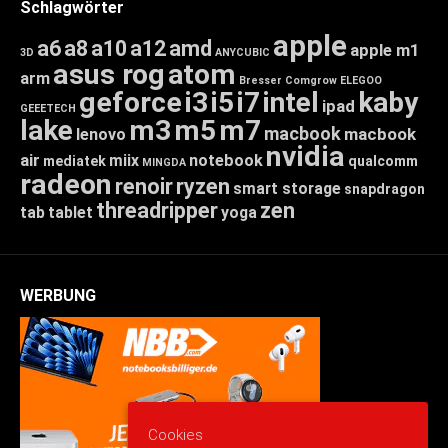
Schlagwörter
apple
a6
a8
a10
a12
amd
apple m1
3D
ANYCUBIC
asus rog
atom
arm
Bresser
Comgrow
ELEGOO
geforce
i3
i5
i7
intel
kaby
ipad
GEEETECH
lake
m3
m5
m7
macbook
macbook
lenovo
nvidia
air
miix
notebook
mediatek
qualcomm
MINGDA
radeon
renoir
ryzen
smart storage
snapdragon
threadripper
zen
tab
tablet
yoga
WERBUNG
Cookies