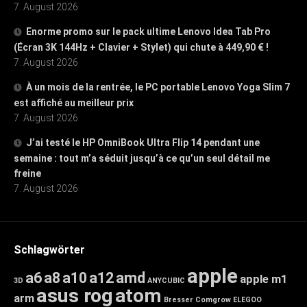
7. August 2026
Enorme promo sur le pack ultime Lenovo Idea Tab Pro
(Écran 3K 144Hz + Clavier + Stylet) qui chute à 449,90 € !
7. August 2026
À un mois de la rentrée, le PC portable Lenovo Yoga Slim 7
est affiché au meilleur prix
7. August 2026
J’ai testé le HP OmniBook Ultra Flip 14 pendant une
semaine : tout m’a séduit jusqu’à ce qu’un seul détail me
freine
7. August 2026
Schlagwörter
apple
a6
a8
a10
a12
amd
apple m1
3D
ANYCUBIC
asus rog
atom
arm
Bresser
Comgrow
ELEGOO