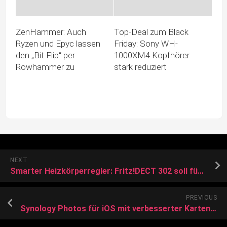
ZenHammer: Auch
Top-Deal zum Black
Ryzen und Epyc lassen
Friday: Sony WH-
den „Bit Flip“ per
1000XM4 Kopfhörer
Rowhammer zu
stark reduziert
NEXT
Smarter Heizkörperregler: Fritz!DECT 302 soll für 69 Euro bequem und effizient heizen
PREVIOUS
Synology Photos für iOS mit verbesserter Kartenansicht