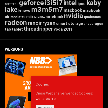
geforce
i3
i5
i7
intel
kaby
ipad
GEEETECH
lake
m3
m5
m7
macbook
macbook
lenovo
nvidia
air
miix
notebook
mediatek
qualcomm
MINGDA
radeon
renoir
ryzen
smart storage
snapdragon
threadripper
zen
tab
tablet
yoga
WERBUNG
Cookies
Diese Website verwendet Cookies:
weiteres hier.