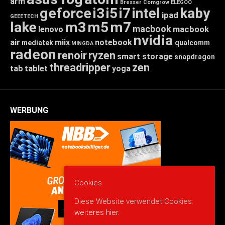
arm
Bresser
Comgrow
ELEGOO
geforce
i3
i5
i7
intel
kaby
ipad
GEEETECH
lake
m3
m5
m7
macbook
macbook
lenovo
nvidia
air
miix
notebook
mediatek
qualcomm
MINGDA
radeon
renoir
ryzen
smart storage
snapdragon
threadripper
zen
tab
tablet
yoga
WERBUNG
Cookies
Diese Website verwendet Cookies:
weiteres hier.