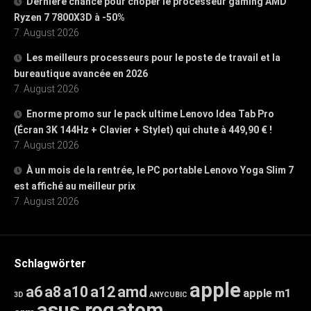
Dernière chance pour choper le processeur gaming AMD
Ryzen 7 7800X3D à -50%
7. August 2026
Les meilleurs processeurs pour le poste de travail et la
bureautique avancée en 2026
7. August 2026
Enorme promo sur le pack ultime Lenovo Idea Tab Pro
(Écran 3K 144Hz + Clavier + Stylet) qui chute à 449,90 € !
7. August 2026
À un mois de la rentrée, le PC portable Lenovo Yoga Slim 7
est affiché au meilleur prix
7. August 2026
Schlagwörter
apple
a6
a8
a10
a12
amd
apple m1
3D
ANYCUBIC
asus rog
atom