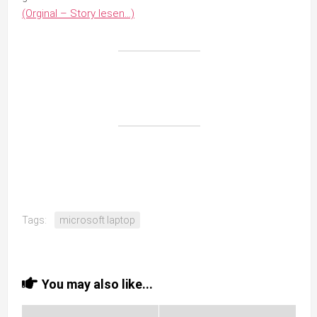
(Orginal – Story lesen…)
Tags:
microsoft laptop
You may also like...