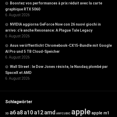
Boostez vos performances à prix réduit avec la carte
graphique RTX 5060
6. August 2026
NVIDIA aggiorna GeForce Now con 26 nuovi giochi in
arrivo: c’è anche Resonance: A Plague Tale Legacy
6. August 2026
Asus veröffentlicht Chromebook-CX15-Bundle mit Google
AI Pro und 5 TB Cloud-Speicher
6. August 2026
Wall Street : le Dow Jones résiste, le Nasdaq plombé par
SpaceX et AMD
6. August 2026
Schlagwörter
apple
a6
a8
a10
a12
amd
apple m1
3D
ANYCUBIC