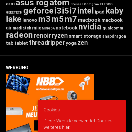
asus rog
atom
arm
Bresser
Comgrow
ELEGOO
geforce
i3
i5
i7
intel
kaby
ipad
GEEETECH
lake
m3
m5
m7
macbook
macbook
lenovo
nvidia
air
miix
notebook
mediatek
qualcomm
MINGDA
radeon
renoir
ryzen
smart storage
snapdragon
threadripper
zen
tab
tablet
yoga
WERBUNG
Cookies
Diese Website verwendet Cookies:
weiteres hier.