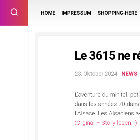
Skip
to
HOME
IMPRESSUM
SHOPPING-HERE
content
Le 3615 ne r
23. Oktober 2024
NEWS
L’aventure du minitel, pet
dans les années 70 dans 
l’Alsace. Les Alsaciens a
(Orginal – Story lesen…)