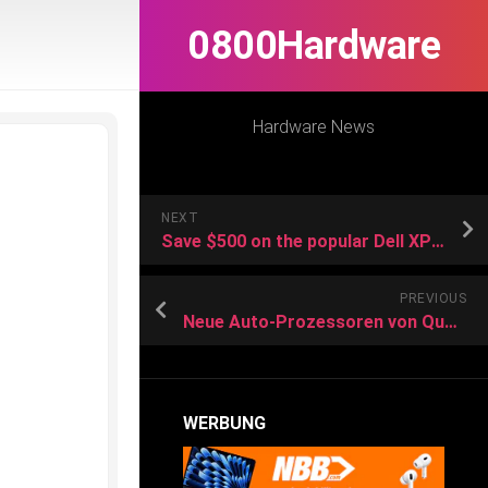
0800Hardware
Hardware News
NEXT
Save $500 on the popular Dell XPS while it’s on sale
PREVIOUS
Neue Auto-Prozessoren von Qualcomm: Mehr Leistung für KI und Infotainment
WERBUNG