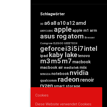
Schlagwörter
a6
a8
a10
a12
amd
3D
apple
apple m1
arm
ANYCUBIC
asus rog
atom
Bresser
Comgrow
ELEGOO
GEEETECH
geforce
i3
i5
i7
intel
kaby lake
ipad
lenovo
m3
m5
m7
macbook
macbook air
miix
mediatek
nvidia
notebook
MINGDA
radeon
renoir
qualcomm
ryzen
smart storage
tab
tablet
snapdragon
Cookies
threadripper
zen
yoga
Diese Website verwendet Cookies: