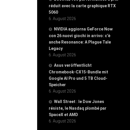
réduit avec la carte graphique RTX
5060
6. August 2026
NVIDIA aggiorna GeForce Now
con 26 nuovi giochi in arrivo: c’è
anche Resonance: A Plague Tale
Legacy
6. August 2026
Asus veröffentlicht
Chromebook-CX15-Bundle mit
Google AI Pro und 5 TB Cloud-
Speicher
6. August 2026
Wall Street : le Dow Jones
résiste, le Nasdaq plombé par
SpaceX et AMD
6. August 2026