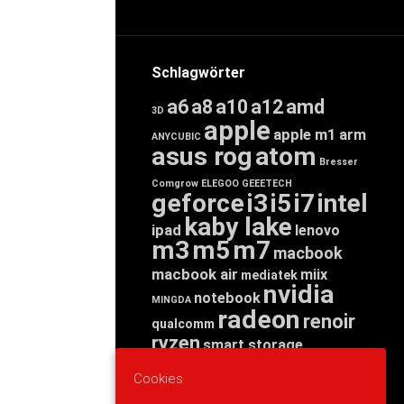
Schlagwörter
a6
a8
a10
a12
amd
3D
apple
apple m1
arm
ANYCUBIC
asus rog
atom
Bresser
Comgrow
ELEGOO
GEEETECH
geforce
i3
i5
i7
intel
kaby lake
ipad
lenovo
m3
m5
m7
macbook
macbook air
miix
mediatek
nvidia
notebook
MINGDA
radeon
renoir
qualcomm
ryzen
smart storage
tab
tablet
snapdragon
Cookies
threadripper
zen
yoga