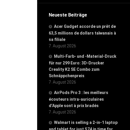
Neueste Beiträge
Acer Gadget accorde un prêt de
63,5 millions de dollars taïwanais à
sa filiale
7. August 2026
Multi-Farb- und -Material-Druck
für nur 299 Euro: 3D-Drucker
Creality K2 SE Combo zum
Schnäppchenpreis
7. August 2026
AirPods Pro 3 : les meilleurs
écouteurs intra-auriculaires
d’Apple sont à prix bradés
7. August 2026
Walmart is selling a 2-in-1 laptop
and tablet for just $74 in time for