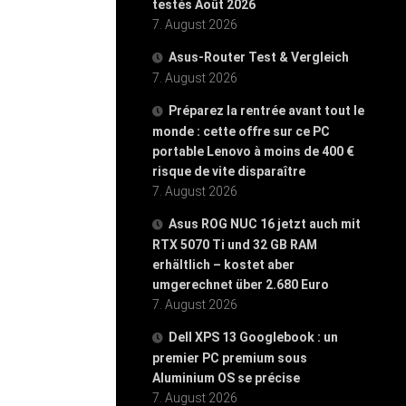
testés Août 2026
7. August 2026
Asus-Router Test & Vergleich
7. August 2026
Préparez la rentrée avant tout le
monde : cette offre sur ce PC
portable Lenovo à moins de 400 €
risque de vite disparaître
7. August 2026
Asus ROG NUC 16 jetzt auch mit
RTX 5070 Ti und 32 GB RAM
erhältlich – kostet aber
umgerechnet über 2.680 Euro
7. August 2026
Dell XPS 13 Googlebook : un
premier PC premium sous
Aluminium OS se précise
7. August 2026