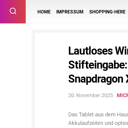
Skip
to
HOME
IMPRESSUM
SHOPPING-HERE
content
Lautloses Wi
Stifteingabe
Snapdragon 
20. November 2025
MIC
Das Tablet aus dem Hause
Akkulaufzeiten und option