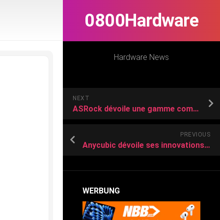
0800Hardware
Hardware News
NEXT
ASRock dévoile une gamme complète de cartes mères AMD B850
PREVIOUS
Anycubic dévoile ses innovations en matière de FDM et de résine au salon Formnext 2025
WERBUNG