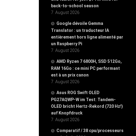
back-to-school season
7. August 2026
Google dévoile Gemma
Translator : un traducteur IA
entièrement hors ligne alimenté par
un Raspberry Pi
7. August 2026
AMD Ryzen 7 6800H, SSD 512Go,
RAM 16Go : ce mini PC performant
est à un prix canon
7. August 2026
Asus ROG Swift OLED
PG27AQWP-W im Test: Tandem-
OLED bricht Hertz-Rekord (720 Hz!)
auf Knopfdruck
7. August 2026
Comparatif / 38 cpu/processeurs