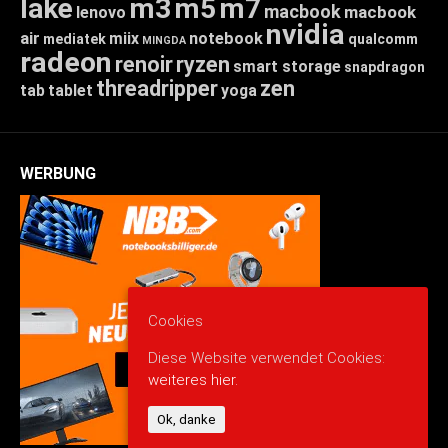
lake
m3
m5
m7
macbook
macbook
lenovo
nvidia
air
miix
notebook
mediatek
qualcomm
MINGDA
radeon
renoir
ryzen
smart storage
snapdragon
threadripper
zen
tab
tablet
yoga
WERBUNG
Cookies
Diese Website verwendet Cookies:
weiteres hier.
Ok, danke