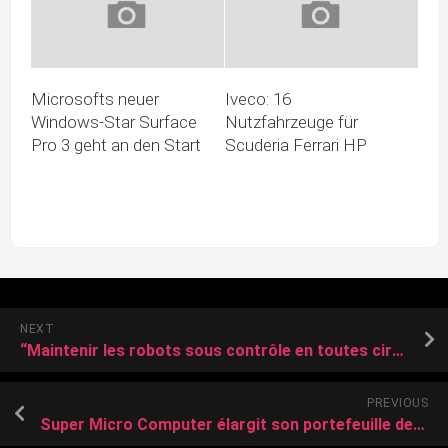
Microsofts neuer
Iveco: 16
Windows-Star Surface
Nutzfahrzeuge für
Pro 3 geht an den Start
Scuderia Ferrari HP
NEXT
“Maintenir les robots sous contrôle en toutes circonstances” : Nvidia adapte son système de sécurité pour la conduite Halos à la robotique
PREVIOUS
Super Micro Computer élargit son portefeuille de solutions d’IA en périphérie (edge) avec des plateformes propulsées par Intel, optimisées pour l’inférence à faible …