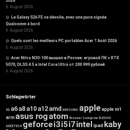
2026
6. August 2026
Le Galaxy S26 FE se dévoile, avec une puce signée
Qualcomm à bord
6. August 2026
Quels sont les meilleurs PC portables Acer ? Août 2026
6. August 2026
Acer Nitro N30-100 вышел в России: игровой ПК с RTX
5070, DLSS 4.5 и Intel Core Ultra от 200 999 рублей
6. August 2026
Schlagwörter
apple
a6
a8
a10
a12
amd
apple m1
3D
ANYCUBIC
asus rog
atom
arm
Bresser
Comgrow
ELEGOO
geforce
i3
i5
i7
intel
kaby
ipad
GEEETECH