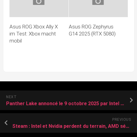
Asus ROG Xbox Ally X
Asus ROG Zephyrus
im Test: Xbox macht
G14 2025 (RTX 5080)
mobil
NEXT
Panther Lake annoncé le 9 octobre 2025 par Intel ? Apparemment oui, mais une annonce, pas un lancement…
PREVIOUS
Steam : Intel et Nvidia perdent du terrain, AMD séduit les joueurs