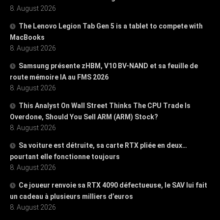
8. August 2026
The Lenovo Legion Tab Gen 5 is a tablet to compete with
MacBooks
8. August 2026
Samsung présente zHBM, V10 BV-NAND et sa feuille de
route mémoire IA au FMS 2026
8. August 2026
This Analyst On Wall Street Thinks The CPU Trade Is
Overdone, Should You Sell ARM (ARM) Stock?
8. August 2026
Sa voiture est détruite, sa carte RTX pliée en deux…
pourtant elle fonctionne toujours
8. August 2026
Ce joueur renvoie sa RTX 4090 défectueuse, le SAV lui fait
un cadeau à plusieurs milliers d’euros
8. August 2026