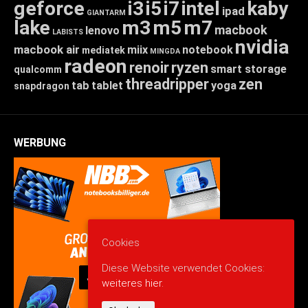
geforce
i3
i5
i7
intel
kaby
ipad
GIANTARM
lake
m3
m5
m7
macbook
lenovo
LABISTS
nvidia
macbook air
miix
notebook
mediatek
MINGDA
radeon
renoir
ryzen
smart storage
qualcomm
threadripper
zen
tab
tablet
yoga
snapdragon
WERBUNG
Cookies
Diese Website verwendet Cookies:
weiteres hier.