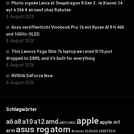
Photo signée Leica et Snapdragon 8 Gen 3 : le Xiaomi 14
est à 366 € en neuf chez Rakuten
8. August 2026
Asus veröffentlicht Vivobook Pro 16 mit Ryzen AI 9 H 465
und 165Hz-OLED
8. August 2026
This Lenovo Yoga Slim 7x laptop we rated 9/10 just
dropped to $800, and it’s built for everything
8. August 2026
NVIDIA GeForce Now
8. August 2026
Schlagwörter
apple
a6
a8
a10
a12
amd
apple m1
ANYCUBIC
asus rog
atom
arm
Bresser
ELEGOO
GEEETECH