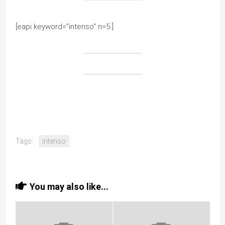
[eapi keyword=”intenso” n=5 ]
Tags:
intenso
You may also like...