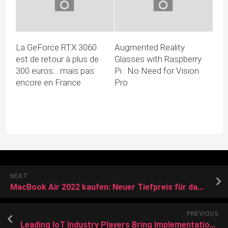
La GeForce RTX 3060
Augmented Reality
est de retour à plus de
Glasses with Raspberry
300 euros… mais pas
Pi : No Need for Vision
encore en France
Pro
NEXT
MacBook Air 2022 kaufen: Neuer Tiefpreis für das beliebte Notebook von Apple
PREVIOUS
Leading IoT Industry Players Bring Implementation of Relay Utilizing LoRaWAN to Market