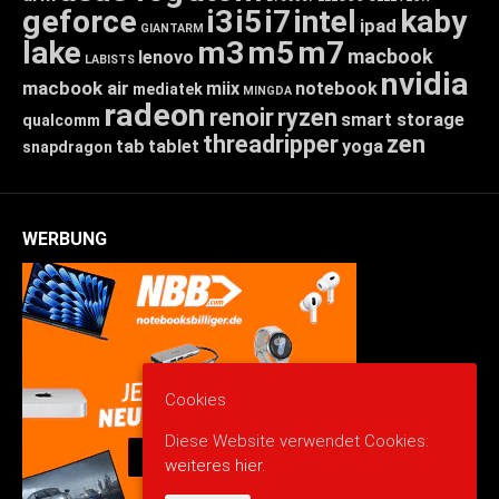
geforce
i3
i5
i7
intel
kaby
ipad
GIANTARM
lake
m3
m5
m7
macbook
lenovo
LABISTS
nvidia
macbook air
miix
notebook
mediatek
MINGDA
radeon
renoir
ryzen
smart storage
qualcomm
threadripper
zen
tab
tablet
yoga
snapdragon
WERBUNG
Cookies
Diese Website verwendet Cookies:
weiteres hier.