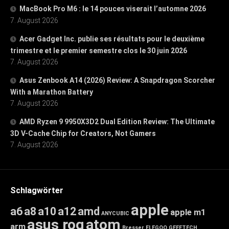
MacBook Pro M6 : le 14 pouces viserait l’automne 2026
7. August 2026
Acer Gadget Inc. publie ses résultats pour le deuxième
trimestre et le premier semestre clos le 30 juin 2026
7. August 2026
Asus Zenbook A14 (2026) Review: A Snapdragon Scorcher
With a Marathon Battery
7. August 2026
AMD Ryzen 9 9950X3D2 Dual Edition Review: The Ultimate
3D V-Cache Chip for Creators, Not Gamers
7. August 2026
Schlagwörter
apple
a6
a8
a10
a12
amd
apple m1
ANYCUBIC
asus rog
atom
arm
Bresser
ELEGOO
GEEETECH