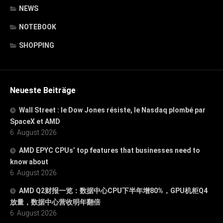
NEWS
NOTEBOOK
SHOPPING
Neueste Beiträge
Wall Street : le Dow Jones résiste, le Nasdaq plombé par
SpaceX et AMD
6. August 2026
AMD EPYC CPUs’ top features that businesses need to
know about
6. August 2026
AMD Q2财报一览：数据中心CPU下半年增80%，GPU机柜Q4
放量，数据中心营收明年翻倍
6. August 2026