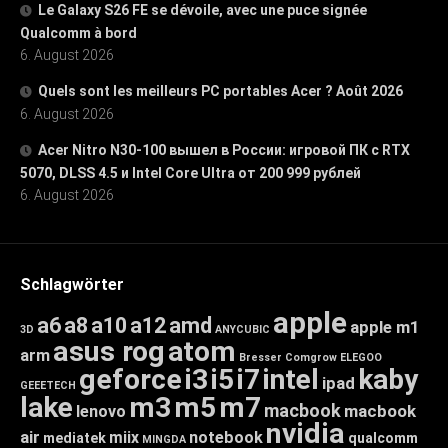
Le Galaxy S26 FE se dévoile, avec une puce signée
Qualcomm à bord
6. August 2026
Quels sont les meilleurs PC portables Acer ? Août 2026
6. August 2026
Acer Nitro N30-100 вышел в России: игровой ПК с RTX
5070, DLSS 4.5 и Intel Core Ultra от 200 999 рублей
6. August 2026
Schlagwörter
apple
a6
a8
a10
a12
amd
apple m1
3D
ANYCUBIC
asus rog
atom
arm
Bresser
Comgrow
ELEGOO
geforce
i3
i5
i7
intel
kaby
ipad
GEEETECH
lake
m3
m5
m7
macbook
macbook
lenovo
nvidia
air
miix
notebook
mediatek
qualcomm
MINGDA