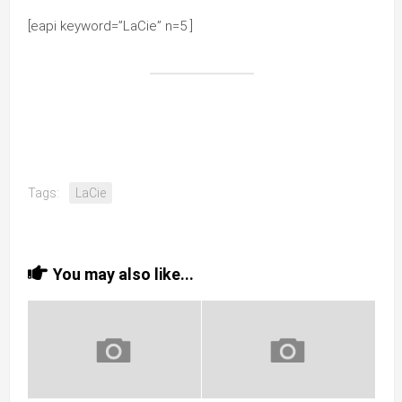
[eapi keyword=”LaCie” n=5 ]
Tags:
LaCie
You may also like...