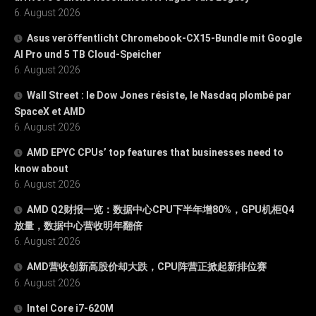
6. August 2026
Asus veröffentlicht Chromebook-CX15-Bundle mit Google
AI Pro und 5 TB Cloud-Speicher
6. August 2026
Wall Street : le Dow Jones résiste, le Nasdaq plombé par
SpaceX et AMD
6. August 2026
AMD EPYC CPUs’ top features that businesses need to
know about
6. August 2026
AMD Q2财报一览：数据中心CPU下半年增80%，GPU机柜Q4
放量，数据中心营收明年翻倍
6. August 2026
AMD营收创新高股价却大跌，CPU阵营正掀起新排位赛
6. August 2026
Intel Core i7-620M