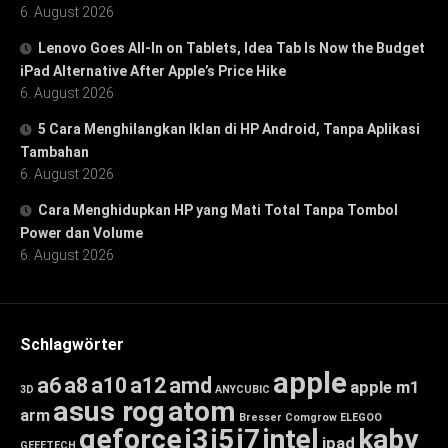
6. August 2026
Lenovo Goes All-In on Tablets, Idea Tab Is Now the Budget
iPad Alternative After Apple’s Price Hike
6. August 2026
5 Cara Menghilangkan Iklan di HP Android, Tanpa Aplikasi
Tambahan
6. August 2026
Cara Menghidupkan HP yang Mati Total Tanpa Tombol
Power dan Volume
6. August 2026
Schlagwörter
apple
a6
a8
a10
a12
amd
apple m1
3D
ANYCUBIC
asus rog
atom
arm
Bresser
Comgrow
ELEGOO
geforce
i3
i5
i7
intel
kaby
ipad
GEEETECH