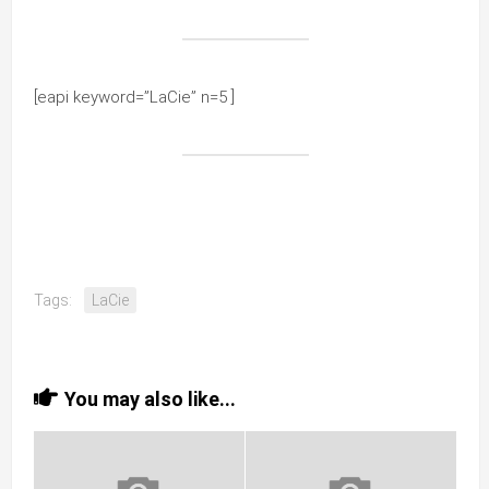
[eapi keyword=”LaCie” n=5 ]
Tags:
LaCie
You may also like...