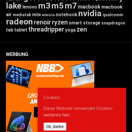
lake
m3
m5
m7
macbook
macbook
lenovo
nvidia
air
miix
notebook
mediatek
qualcomm
MINGDA
radeon
renoir
ryzen
smart storage
snapdragon
threadripper
zen
tab
tablet
yoga
WERBUNG
Cookies
Diese Website verwendet Cookies:
weiteres hier.
Ok, danke