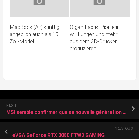
MacBook (Air) künftig
Organ-Fabrik: Pionierin
angeblich auch als 15-
will Lungen und mehr
Zoll-Modell
aus dem 3D-Drucker
produzieren
NEXT
MSI semble confirmer que sa nouvelle génération de cartes mères AM5 à deux slots DDR5 sera bien compatible avec les futurs CPU AMD Zen 6
PREVIOUS
eVGA GeForce RTX 3080 FTW3 GAMING