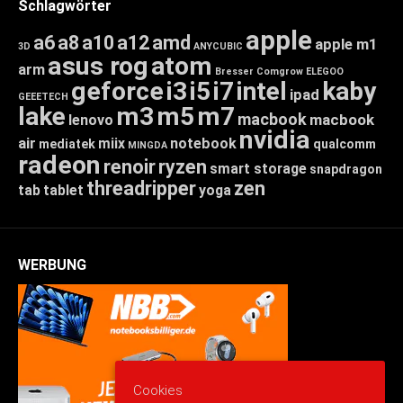
Schlagwörter
apple
a6
a8
a10
a12
amd
apple m1
3D
ANYCUBIC
asus rog
atom
arm
Bresser
Comgrow
ELEGOO
geforce
i3
i5
i7
intel
kaby
ipad
GEEETECH
lake
m3
m5
m7
macbook
macbook
lenovo
nvidia
air
miix
notebook
mediatek
qualcomm
MINGDA
radeon
renoir
ryzen
smart storage
snapdragon
threadripper
zen
tab
tablet
yoga
WERBUNG
Cookies