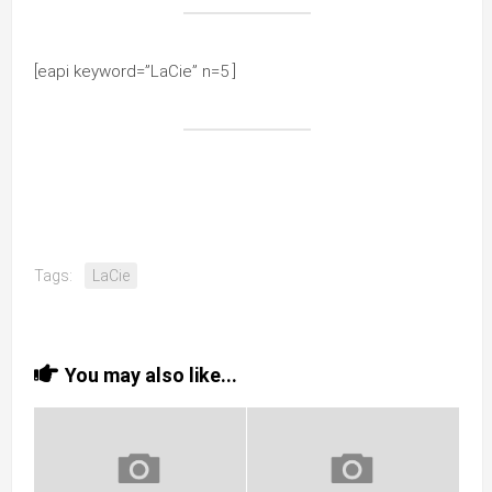
[eapi keyword=”LaCie” n=5 ]
Tags:
LaCie
You may also like...