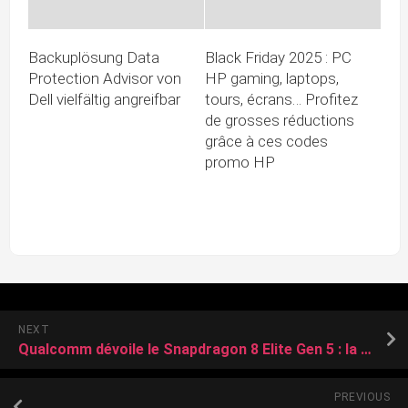
Backuplösung Data
Black Friday 2025 : PC
Protection Advisor von
HP gaming, laptops,
Dell vielfältig angreifbar
tours, écrans… Profitez
de grosses réductions
grâce à ces codes
promo HP
NEXT
Qualcomm dévoile le Snapdragon 8 Elite Gen 5 : la puce mobile la plus rapide du monde ouvre une nouvelle ère pour l’intelligence artificielle
PREVIOUS