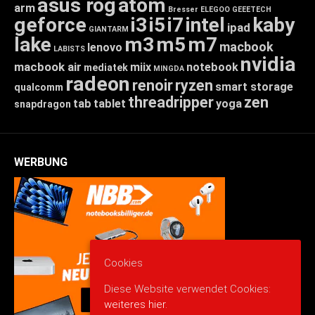
asus rog
atom
arm
Bresser
ELEGOO
GEEETECH
geforce
i3
i5
i7
intel
kaby
ipad
GIANTARM
lake
m3
m5
m7
macbook
lenovo
LABISTS
nvidia
macbook air
miix
notebook
mediatek
MINGDA
radeon
renoir
ryzen
smart storage
qualcomm
threadripper
zen
tab
tablet
yoga
snapdragon
WERBUNG
Cookies
Diese Website verwendet Cookies:
weiteres hier.