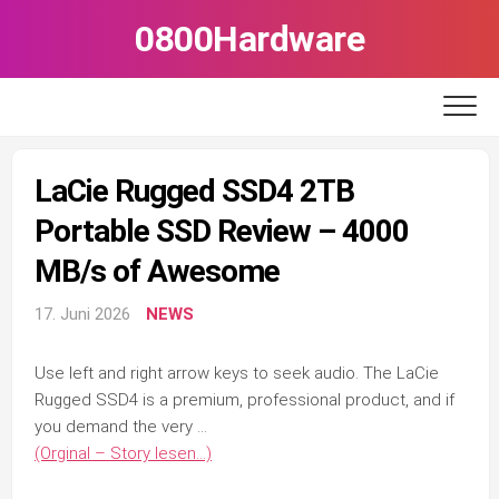
Skip
0800Hardware
to
content
LaCie Rugged SSD4 2TB
Portable SSD Review – 4000
MB/s of Awesome
17. Juni 2026
NEWS
Use left and right arrow keys to seek audio. The LaCie
Rugged SSD4 is a premium, professional product, and if
you demand the very …
(Orginal – Story lesen…)