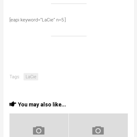
[eapi keyword=”LaCie” n=5 ]
Tags:
LaCie
You may also like...