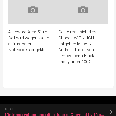
Alienware Area 51-m:
Sollte man sich diese
Dell wird wegen kaum
Chance WIRKLICH
aufrüstbarer
entgehen lassen?
Notebooks angeklagt
Android-Tablet von
Lenovo beim Black
Friday unter 100€
NEXT
L’intenso vulcanismo di Io, luna di Giove: attività continua da 4,5 miliardi di anni