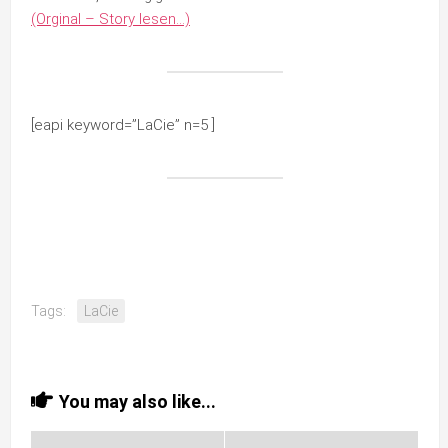
(Orginal – Story lesen…)
[eapi keyword=”LaCie” n=5 ]
Tags:
LaCie
You may also like...