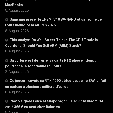
MacBooks
8. August 2026
Samsung présente zHBM, V10 BV-NAND et sa feuille de
route mémoire IA au FMS 2026
8. August 2026
This Analyst On Wall Street Thinks The CPU Trade Is
Overdone, Should You Sell ARM (ARM) Stock?
8. August 2026
Sa voiture est détruite, sa carte RTX pliée en deux…
pourtant elle fonctionne toujours
8. August 2026
Ce joueur renvoie sa RTX 4090 défectueuse, le SAV lui fait
un cadeau à plusieurs milliers d’euros
8. August 2026
Photo signée Leica et Snapdragon 8 Gen 3 : le Xiaomi 14
est à 366 € en neuf chez Rakuten
8. August 2026