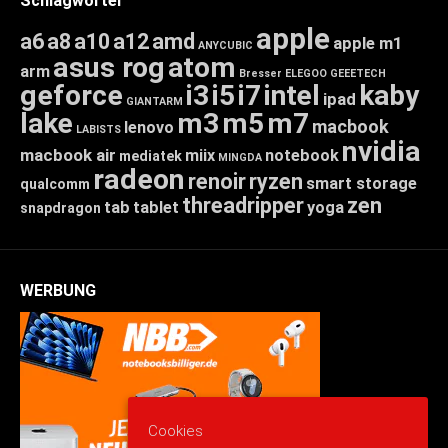
Schlagwörter
apple
a6
a8
a10
a12
amd
apple m1
ANYCUBIC
asus rog
atom
arm
Bresser
ELEGOO
GEEETECH
geforce
i3
i5
i7
intel
kaby
ipad
GIANTARM
lake
m3
m5
m7
macbook
lenovo
LABISTS
nvidia
macbook air
miix
notebook
mediatek
MINGDA
radeon
renoir
ryzen
smart storage
qualcomm
threadripper
zen
tab
tablet
yoga
snapdragon
WERBUNG
Cookies