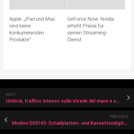
Apple: „iPad und Mac
GeForce Now: Nvidia
sind keine
erhöht Preise für
konkurrierenden
seinen Streaming-
Produkte“
Dienst
NEXT
Umbria, traffico intenso sulle strade del mare e sul raccordo Perugia-Bettolle
PREVIOUS
Medion E69143: Schallplatten- und Kassettendigitalisierer im Test