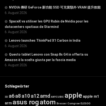
NVIDIA 傳研 GeForce 新功能 SSD 可充當額外 VRAM 提升效能
6. August 2026
SpaceX va utiliser les GPU Rubin de Nvidia pour les
datacenters spatiaux de Starmind
6. August 2026
Lenovo launches ThinkPad X1 Carbon in India
6. August 2026
Questo tablet Lenovo con Snap 8s G4 in offerta su
Amazon è la scelta giusta per la fascia media
6. August 2026
Schlagwörter
apple
a6
a8
a10
a12
amd
apple m1
3D
ANYCUBIC
asus rog
atom
arm
Bresser
Comgrow
ELEGOO