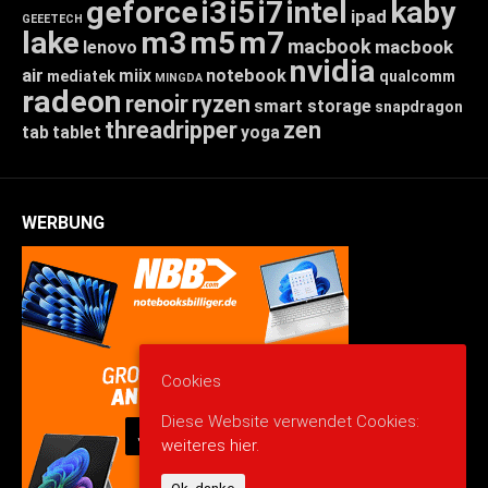
geforce
i3
i5
i7
intel
kaby
ipad
GEEETECH
lake
m3
m5
m7
macbook
macbook
lenovo
nvidia
air
miix
notebook
mediatek
qualcomm
MINGDA
radeon
renoir
ryzen
smart storage
snapdragon
threadripper
zen
tab
tablet
yoga
WERBUNG
Cookies
Diese Website verwendet Cookies:
weiteres hier.