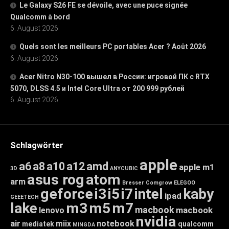
Le Galaxy S26 FE se dévoile, avec une puce signée
Qualcomm à bord
6. August 2026
Quels sont les meilleurs PC portables Acer ? Août 2026
6. August 2026
Acer Nitro N30-100 вышел в России: игровой ПК с RTX
5070, DLSS 4.5 и Intel Core Ultra от 200 999 рублей
6. August 2026
Schlagwörter
apple
a6
a8
a10
a12
amd
apple m1
3D
ANYCUBIC
asus rog
atom
arm
Bresser
Comgrow
ELEGOO
geforce
i3
i5
i7
intel
kaby
ipad
GEEETECH
lake
m3
m5
m7
macbook
macbook
lenovo
nvidia
air
miix
notebook
mediatek
qualcomm
MINGDA