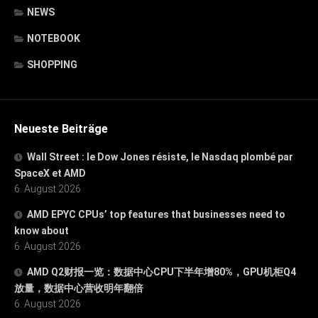
NEWS
NOTEBOOK
SHOPPING
Neueste Beiträge
Wall Street : le Dow Jones résiste, le Nasdaq plombé par
SpaceX et AMD
6. August 2026
AMD EPYC CPUs’ top features that businesses need to
know about
6. August 2026
AMD Q2财报一览：数据中心CPU下半年增80%，GPU机柜Q4
放量，数据中心营收明年翻倍
6. August 2026