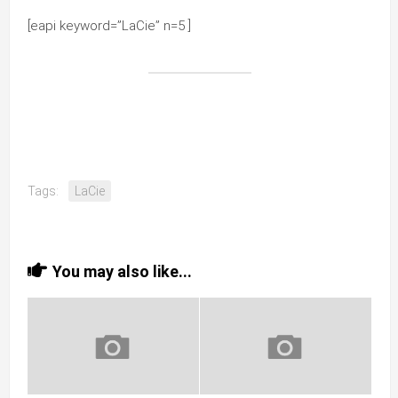
[eapi keyword=”LaCie” n=5 ]
Tags:
LaCie
You may also like...