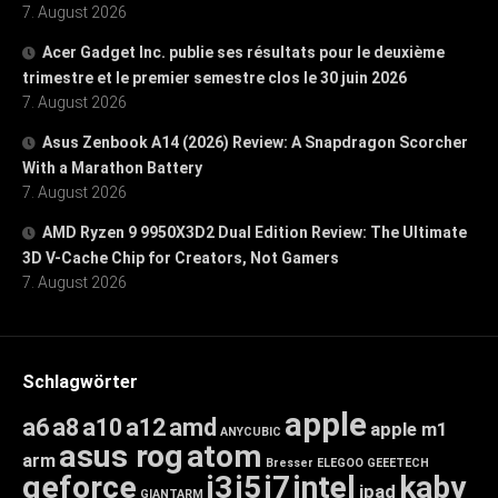
7. August 2026
Acer Gadget Inc. publie ses résultats pour le deuxième
trimestre et le premier semestre clos le 30 juin 2026
7. August 2026
Asus Zenbook A14 (2026) Review: A Snapdragon Scorcher
With a Marathon Battery
7. August 2026
AMD Ryzen 9 9950X3D2 Dual Edition Review: The Ultimate
3D V-Cache Chip for Creators, Not Gamers
7. August 2026
Schlagwörter
apple
a6
a8
a10
a12
amd
apple m1
ANYCUBIC
asus rog
atom
arm
Bresser
ELEGOO
GEEETECH
geforce
i3
i5
i7
intel
kaby
ipad
GIANTARM