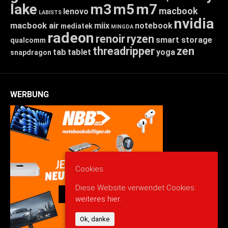
lake
m3
m5
m7
macbook
lenovo
LABISTS
nvidia
macbook air
miix
notebook
mediatek
MINGDA
radeon
renoir
ryzen
smart storage
qualcomm
threadripper
zen
tab
tablet
yoga
snapdragon
WERBUNG
Cookies
Diese Website verwendet Cookies:
weiteres hier.
Ok, danke