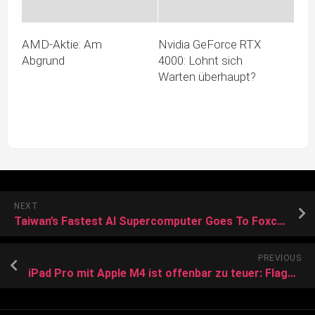
AMD‑Aktie: Am
Nvidia GeForce RTX
Abgrund
4000: Lohnt sich
Warten überhaupt?
NEXT
Taiwan’s Fastest AI Supercomputer Goes To Foxconn
PREVIOUS
iPad Pro mit Apple M4 ist offenbar zu teuer: Flaggschiff-Tablet verkauft sich laut Analyst schleppend