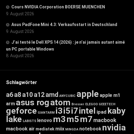
Cours NVIDIA Corporation BOERSE MUENCHEN
9. August 2026
Asus PadFone Mini 4.3: Verkaufsstart in Deutschland
9. August 2026
J’ai testé le Dell XPS 14 (2026) : je n’ai jamais autant aimé
un PC portable Windows
8. August 2026
Schlagwörter
apple
a6
a8
a10
a12
amd
apple m1
ANYCUBIC
asus rog
atom
arm
Bresser
ELEGOO
GEEETECH
geforce
i3
i5
i7
intel
kaby
ipad
GIANTARM
lake
m3
m5
m7
macbook
lenovo
LABISTS
nvidia
macbook air
miix
notebook
mediatek
MINGDA