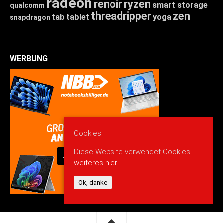
radeon
renoir
ryzen
smart storage
qualcomm
threadripper
zen
tab
tablet
yoga
snapdragon
WERBUNG
Cookies
Diese Website verwendet Cookies:
weiteres hier.
Ok, danke