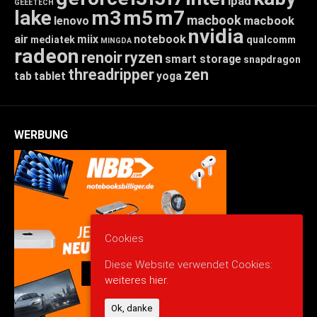
ipad
GEEETECH
lake
m3
m5
m7
macbook
macbook
lenovo
nvidia
air
miix
notebook
mediatek
qualcomm
MINGDA
radeon
renoir
ryzen
smart storage
snapdragon
threadripper
zen
tab
tablet
yoga
WERBUNG
Cookies
Diese Website verwendet Cookies:
weiteres hier.
Ok, danke