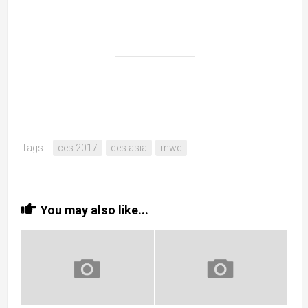
Tags:
ces 2017
ces asia
mwc
You may also like...