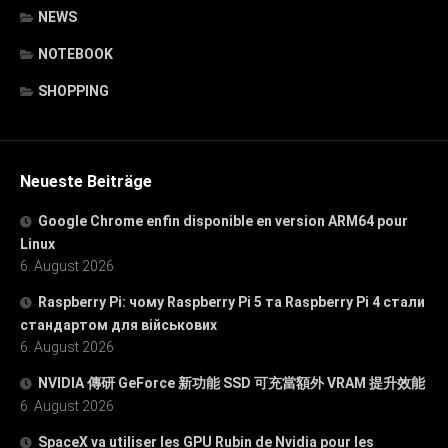
NEWS
NOTEBOOK
SHOPPING
Neueste Beiträge
Google Chrome enfin disponible en version ARM64 pour
Linux
6. August 2026
Raspberry Pi: чому Raspberry Pi 5 та Raspberry Pi 4 стали
стандартом для військових
6. August 2026
NVIDIA 傳研 GeForce 新功能 SSD 可充當額外 VRAM 提升效能
6. August 2026
SpaceX va utiliser les GPU Rubin de Nvidia pour les