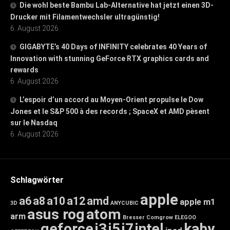
Die wohl beste Bambu Lab-Alternative hat jetzt einen 3D-
Drucker mit Filamentwechsler ultragünstig!
6. August 2026
GIGABYTE’s 40 Days of INFINITY celebrates 40 Years of
Innovation with stunning GeForce RTX graphics cards and
rewards
6. August 2026
L’espoir d’un accord au Moyen-Orient propulse le Dow
Jones et le S&P 500 à des records ; SpaceX et AMD pèsent
sur le Nasdaq
6. August 2026
Schlagwörter
apple
a6
a8
a10
a12
amd
apple m1
3D
ANYCUBIC
asus rog
atom
arm
Bresser
Comgrow
ELEGOO
geforce
i3
i5
i7
intel
kaby