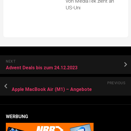
von MediaTek zieht an
US-Uni
NEXT
Advent Deals bis zum 24.12.2023
PREVIOUS
Apple MacBook Air (M1) – Angebote
WERBUNG