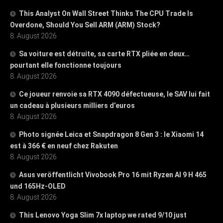
This Analyst On Wall Street Thinks The CPU Trade Is
Overdone, Should You Sell ARM (ARM) Stock?
8. August 2026
Sa voiture est détruite, sa carte RTX pliée en deux…
pourtant elle fonctionne toujours
8. August 2026
Ce joueur renvoie sa RTX 4090 défectueuse, le SAV lui fait
un cadeau à plusieurs milliers d’euros
8. August 2026
Photo signée Leica et Snapdragon 8 Gen 3 : le Xiaomi 14
est à 366 € en neuf chez Rakuten
8. August 2026
Asus veröffentlicht Vivobook Pro 16 mit Ryzen AI 9 H 465
und 165Hz-OLED
8. August 2026
This Lenovo Yoga Slim 7x laptop we rated 9/10 just