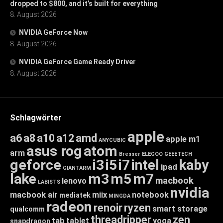
dropped to $800, and it’s built for everything
8. August 2026
NVIDIA GeForce Now
8. August 2026
NVIDIA GeForce Game Ready Driver
8. August 2026
Schlagwörter
apple
a6
a8
a10
a12
amd
apple m1
ANYCUBIC
asus rog
atom
arm
Bresser
ELEGOO
GEEETECH
geforce
i3
i5
i7
intel
kaby
ipad
GIANTARM
lake
m3
m5
m7
macbook
lenovo
LABISTS
nvidia
macbook air
miix
notebook
mediatek
MINGDA
radeon
renoir
ryzen
smart storage
qualcomm
threadripper
zen
tab
tablet
yoga
snapdragon