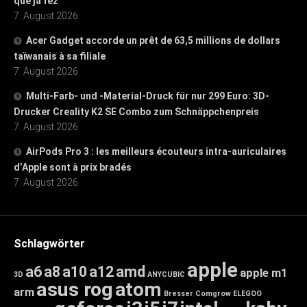
que já fez
7. August 2026
Acer Gadget accorde un prêt de 63,5 millions de dollars
taïwanais à sa filiale
7. August 2026
Multi-Farb- und -Material-Druck für nur 299 Euro: 3D-
Drucker Creality K2 SE Combo zum Schnäppchenpreis
7. August 2026
AirPods Pro 3 : les meilleurs écouteurs intra-auriculaires
d’Apple sont à prix bradés
7. August 2026
Schlagwörter
apple
a6
a8
a10
a12
amd
apple m1
3D
ANYCUBIC
asus rog
atom
arm
Bresser
Comgrow
ELEGOO