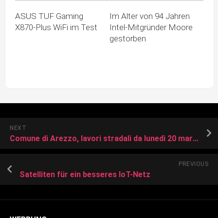
ASUS TUF Gaming
Im Alter von 94 Jahren
X870-Plus WiFi im Test
Intel-Mitgründer Moore
gestorben
NEXT
Comune di Arezzo, lavori stradali da lunedì 20 marzo
PREVIOUS
Satelliten für ein besseres IoT-Netz