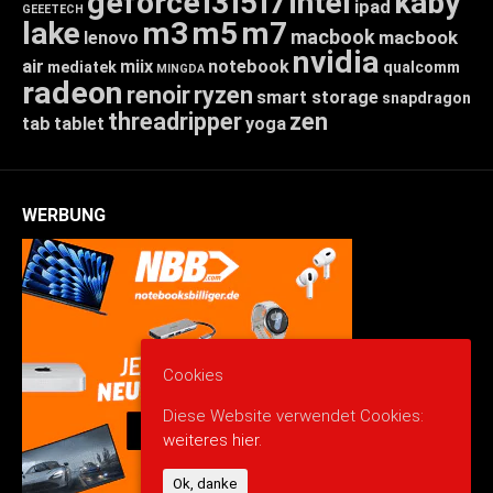
geforce
i3
i5
i7
intel
kaby
ipad
GEEETECH
lake
m3
m5
m7
macbook
macbook
lenovo
nvidia
air
miix
notebook
mediatek
qualcomm
MINGDA
radeon
renoir
ryzen
smart storage
snapdragon
threadripper
zen
tab
tablet
yoga
WERBUNG
Cookies
Diese Website verwendet Cookies:
weiteres hier.
Ok, danke