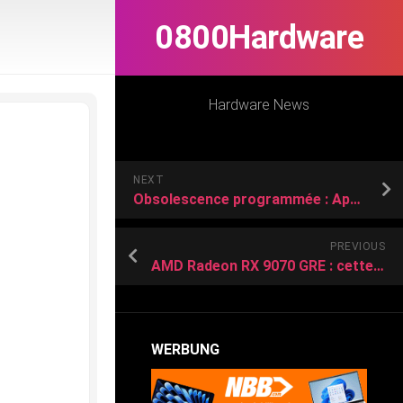
0800Hardware
Hardware News
NEXT
Obsolescence programmée : Apple abandonne ces 8 iPhone et Mac en septembre
PREVIOUS
AMD Radeon RX 9070 GRE : cette exclusivité chinoise pourrait arriver sur le marché mondial
WERBUNG