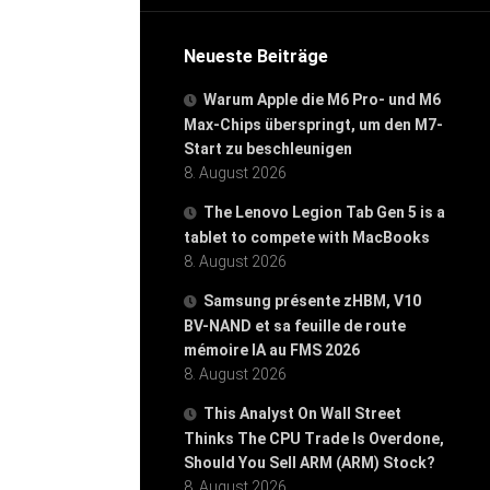
Neueste Beiträge
Warum Apple die M6 Pro- und M6
Max-Chips überspringt, um den M7-
Start zu beschleunigen
8. August 2026
The Lenovo Legion Tab Gen 5 is a
tablet to compete with MacBooks
8. August 2026
Samsung présente zHBM, V10
BV-NAND et sa feuille de route
mémoire IA au FMS 2026
8. August 2026
This Analyst On Wall Street
Thinks The CPU Trade Is Overdone,
Should You Sell ARM (ARM) Stock?
8. August 2026