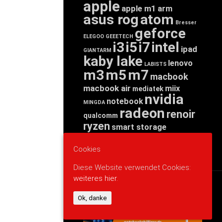
apple
apple m1
arm
asus rog
atom
Bresser
geforce
ELEGOO
GEEETECH
i3
i5
i7
intel
ipad
GIANTARM
kaby lake
lenovo
LABISTS
m3
m5
m7
macbook
macbook air
miix
mediatek
nvidia
notebook
MINGDA
radeon
renoir
qualcomm
ryzen
smart storage
tab
tablet
snapdragon
threadripper
zen
Cookies
yoga
Diese Website verwendet Cookies:
weiteres hier.
WERBUNG
Ok, danke