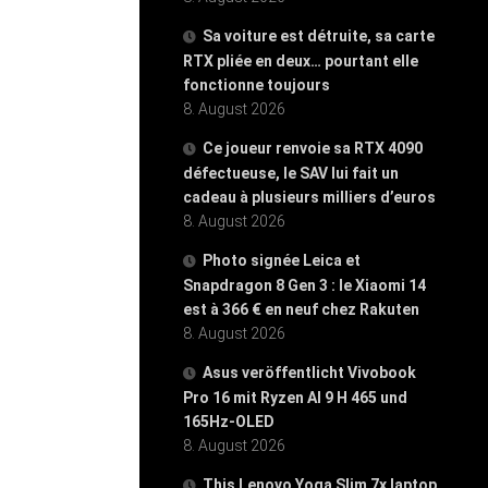
Sa voiture est détruite, sa carte
RTX pliée en deux… pourtant elle
fonctionne toujours
8. August 2026
Ce joueur renvoie sa RTX 4090
défectueuse, le SAV lui fait un
cadeau à plusieurs milliers d’euros
8. August 2026
Photo signée Leica et
Snapdragon 8 Gen 3 : le Xiaomi 14
est à 366 € en neuf chez Rakuten
8. August 2026
Asus veröffentlicht Vivobook
Pro 16 mit Ryzen AI 9 H 465 und
165Hz-OLED
8. August 2026
This Lenovo Yoga Slim 7x laptop