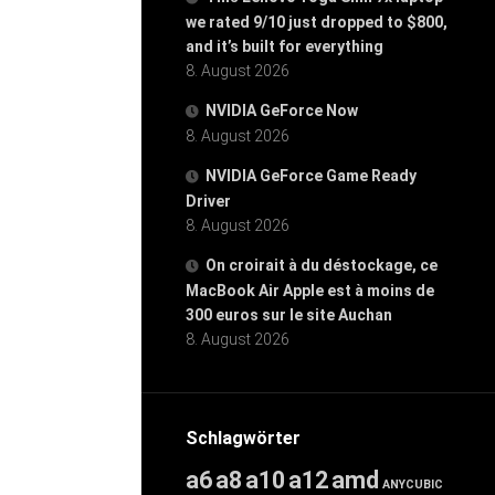
we rated 9/10 just dropped to $800,
and it’s built for everything
8. August 2026
NVIDIA GeForce Now
8. August 2026
NVIDIA GeForce Game Ready
Driver
8. August 2026
On croirait à du déstockage, ce
MacBook Air Apple est à moins de
300 euros sur le site Auchan
8. August 2026
Schlagwörter
a6
a8
a10
a12
amd
ANYCUBIC