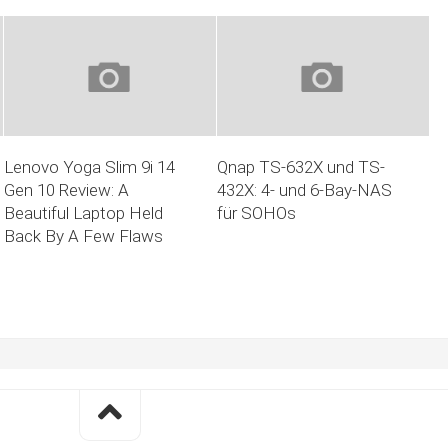
Lenovo Yoga Slim 9i 14
Qnap TS-632X und TS-
Gen 10 Review: A
432X: 4- und 6-Bay-NAS
Beautiful Laptop Held
für SOHOs
Back By A Few Flaws