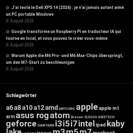
J’ai testé le Dell XPS 14 (2026) : je n’ai jamais autant aimé
un PC portable Windows
8. August 2026
Google transforme un Raspberry Pi en traducteur IA qui
tourne en local, et vous pouvez le créer vous-même
8. August 2026
Warum Apple die M6 Pro- und M6 Max-Chips überspringt,
um den M7-Start zu beschleunigen
8. August 2026
Schlagwörter
apple
a6
a8
a10
a12
amd
apple m1
ANYCUBIC
asus rog
atom
arm
Bresser
ELEGOO
GEEETECH
geforce
i3
i5
i7
intel
kaby
ipad
GIANTARM
lake
m3
m5
m7
macbook