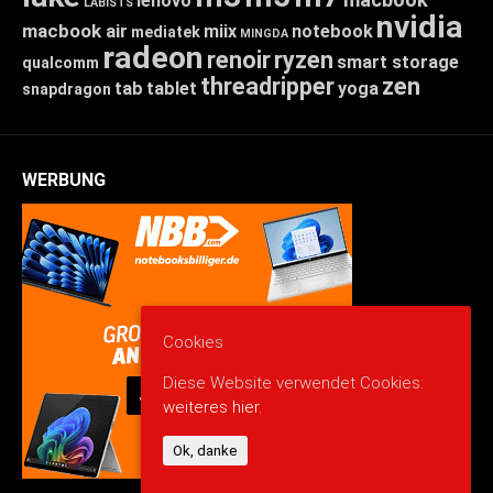
lenovo
LABISTS
nvidia
macbook air
miix
notebook
mediatek
MINGDA
radeon
renoir
ryzen
smart storage
qualcomm
threadripper
zen
tab
tablet
yoga
snapdragon
WERBUNG
Cookies
Diese Website verwendet Cookies:
weiteres hier.
Ok, danke